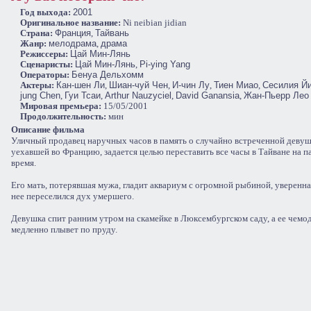
Год выхода:
2001
Оригинальное название:
Ni neibian jidian
Cтрана:
Франция
,
Тайвань
Жанр:
мелодрама
,
драма
Режиссеры:
Цай Мин-Лянь
Сценаристы:
Цай Мин-Лянь
,
Pi-ying Yang
Операторы:
Бенуа Дельхомм
Актеры:
Кан-шен Ли
,
Шиан-чуй Чен
,
И-чин Лу
,
Тиен Миао
,
Сесилия Й
jung Chen
,
Гуи Тсаи
,
Arthur Nauzyciel
,
David Ganansia
,
Жан-Пьерр Лео
Мировая премьера:
15/05/2001
Продолжительность:
мин
Описание фильма
Уличный продавец наручных часов в память о случайно встреченной девуш
уехавшей во Францию, задается целью переставить все часы в Тайване на 
время.
Его мать, потерявшая мужа, гладит аквариум с огромной рыбиной, уверенная
нее переселился дух умершего.
Девушка спит ранним утром на скамейке в Люксембургском саду, а ее чемо
медленно плывет по пруду.