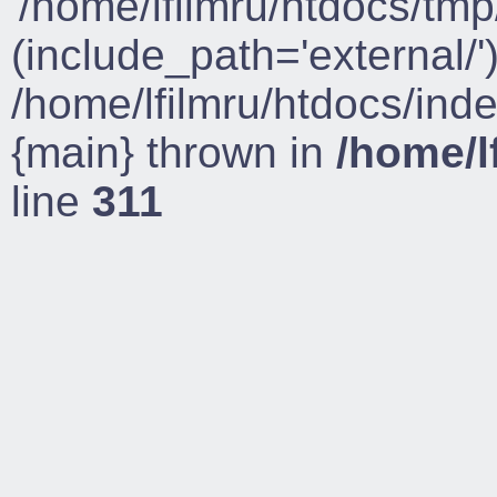
'/home/lfilmru/htdocs/tmp
(include_path='external/')
/home/lfilmru/htdocs/ind
{main} thrown in
/home/l
line
311