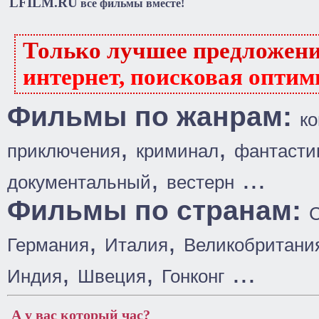
LFILM.RU
все фильмы вместе!
Только лучшее предложен
интернет, поисковая оптим
Фильмы по жанрам:
к
,
,
приключения
криминал
фантасти
,
...
документальный
вестерн
Фильмы по странам:
,
,
Германия
Италия
Великобритани
,
,
...
Индия
Швеция
Гонконг
А у вас который час?