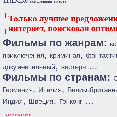
LFILM.RU
все фильмы вместе!
Только лучшее предложен
интернет, поисковая оптим
Фильмы по жанрам:
к
,
,
приключения
криминал
фантасти
,
...
документальный
вестерн
Фильмы по странам:
,
,
Германия
Италия
Великобритани
,
,
...
Индия
Швеция
Гонконг
Agalarin savasi