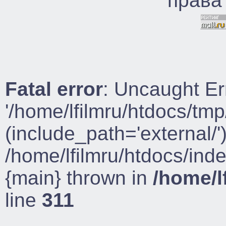
права
Fatal error
: Uncaught Er
'/home/lfilmru/htdocs/tmp
(include_path='external/')
/home/lfilmru/htdocs/ind
{main} thrown in
/home/l
line
311