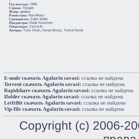
1966
Год выхода:
Турция
Cтрана:
драма
Жанр:
Nuri Akinci
Режиссеры:
Zafer Sülek
Сценаристы:
Kadir Kesemen
Продюсеры:
Cezmi Ar
Операторы:
Tunç Okan
Nuran Aksoy
Tuncel Kurtiz
Актеры:
,
,
E-mule cкачать Agalarin savasi:
ссылка не найдена
Torrent cкачать Agalarin savasi:
ссылка не найдена
Rapidshare cкачать Agalarin savasi:
ссылка не найдена
Ifolder cкачать Agalarin savasi:
ссылка не найдена
LetItBit cкачать Agalarin savasi:
ссылка не найдена
Vip-file cкачать Agalarin savasi:
ссылка не найдена
Copyright (c) 2006-2