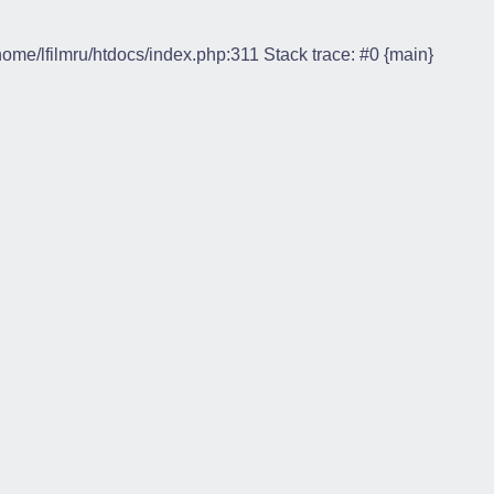
/home/lfilmru/htdocs/index.php:311 Stack trace: #0 {main}