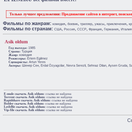
Только лучшее предложения:
Продвижение сайтов в интернет, поиско
Фильмы по жанрам:
,
,
,
,
,
комедия
боевик
триллер
ужасы
приключения
к
Фильмы по странам:
,
,
,
,
,
США
Россия
СССР
Франция
Германия
Италия
Asik oldum
1985
Год выхода:
Турция
Cтрана:
комедия
Жанр:
Ertem Egilmez
Режиссеры:
Artun Yeres
Сценаристы:
Шенер Сен
Erdal Özyagcilar
Nevra Serezli
Sehnaz Dilan
Aysen Gruda
S
Актеры:
,
,
,
,
,
E-mule cкачать Asik oldum:
ссылка не найдена
Torrent cкачать Asik oldum:
ссылка не найдена
Rapidshare cкачать Asik oldum:
ссылка не найдена
Ifolder cкачать Asik oldum:
ссылка не найдена
LetItBit cкачать Asik oldum:
ссылка не найдена
Vip-file cкачать Asik oldum:
ссылка не найдена
Co