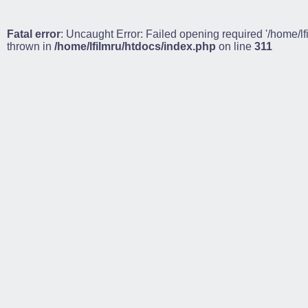
Fatal error
: Uncaught Error: Failed opening required '/home/lf
thrown in
/home/lfilmru/htdocs/index.php
on line
311