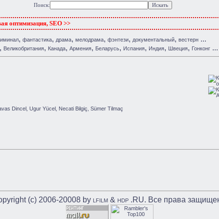
Поиск:
вая оптимизация, SEO >>
,
,
,
,
,
,
...
риминал
фантастика
драма
мелодрама
фэнтези
документальный
вестерн
,
,
,
,
,
,
,
,
...
Великобритания
Канада
Армения
Беларусь
Испания
Индия
Швеция
Гонконг
avas Dincel
Ugur Yücel
Necati Bilgiç
Sümer Tilmaç
,
,
,
pyright (c) 2006-20008 by
&
.RU. Все права защище
LFILM
HDP