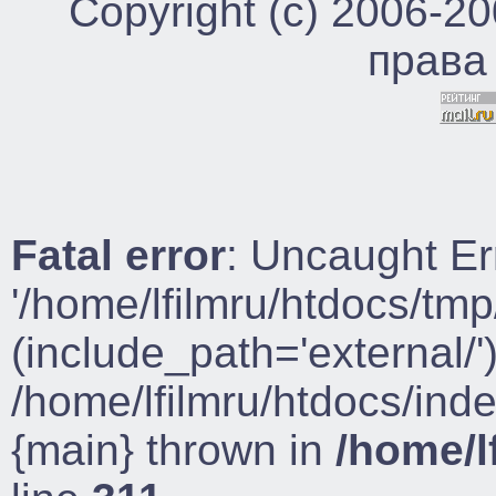
Copyright (c) 2006-2
права
Fatal error
: Uncaught Er
'/home/lfilmru/htdocs/tmp
(include_path='external/')
/home/lfilmru/htdocs/ind
{main} thrown in
/home/l