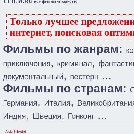
LFILM.RU
все фильмы вместе!
Только лучшее предложен
интернет, поисковая оптим
Фильмы по жанрам:
к
,
,
приключения
криминал
фантасти
,
...
документальный
вестерн
Фильмы по странам:
,
,
Германия
Италия
Великобритани
,
,
...
Индия
Швеция
Гонконг
Ask hirsizi