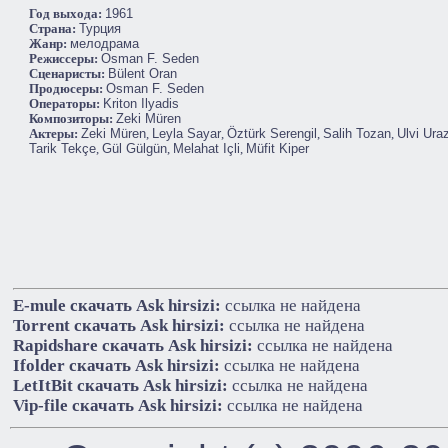
Год выхода:
1961
Cтрана:
Турция
Жанр:
мелодрама
Режиссеры:
Osman F. Seden
Сценаристы:
Bülent Oran
Продюсеры:
Osman F. Seden
Операторы:
Kriton Ilyadis
Композиторы:
Zeki Müren
Актеры:
Zeki Müren
,
Leyla Sayar
,
Öztürk Serengil
,
Salih Tozan
,
Ulvi Ura
Tarik Tekçe
,
Gül Gülgün
,
Melahat Içli
,
Müfit Kiper
E-mule cкачать Ask hirsizi:
ссылка не найдена
Torrent cкачать Ask hirsizi:
ссылка не найдена
Rapidshare cкачать Ask hirsizi:
ссылка не найдена
Ifolder cкачать Ask hirsizi:
ссылка не найдена
LetItBit cкачать Ask hirsizi:
ссылка не найдена
Vip-file cкачать Ask hirsizi:
ссылка не найдена