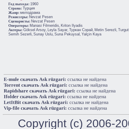
Год выхода:
1960
Cтрана:
Турция
Жанр:
мелодрама
Режиссеры:
Nevzat Pesen
Сценаристы:
Nevzat Pesen
Операторы:
Manasi Filmeridis
,
Kriton Ilyadis
Актеры:
Göksel Arsoy
,
Leyla Sayar
,
Туркан Сорай
,
Metin Serezli
,
Turgu
Semih Sezerli
,
Sunay Uslu
,
Suna Pekuysal
,
Yalçin Kaya
E-mule cкачать Ask rüzgari:
ссылка не найдена
Torrent cкачать Ask rüzgari:
ссылка не найдена
Rapidshare cкачать Ask rüzgari:
ссылка не найдена
Ifolder cкачать Ask rüzgari:
ссылка не найдена
LetItBit cкачать Ask rüzgari:
ссылка не найдена
Vip-file cкачать Ask rüzgari:
ссылка не найдена
Copyright (c) 2006-2