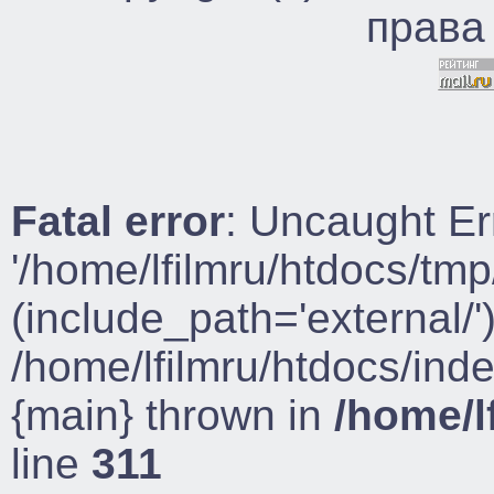
права
Fatal error
: Uncaught Er
'/home/lfilmru/htdocs/tmp
(include_path='external/')
/home/lfilmru/htdocs/ind
{main} thrown in
/home/l
line
311