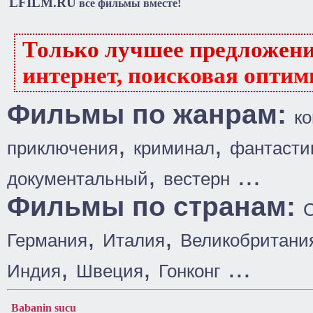
LFILM.RU
все фильмы вместе!
Только лучшее предложен
интернет, поисковая оптим
Фильмы по жанрам:
к
,
,
приключения
криминал
фантасти
,
...
документальный
вестерн
Фильмы по странам:
,
,
Германия
Италия
Великобритани
,
,
...
Индия
Швеция
Гонконг
Babanin sucu