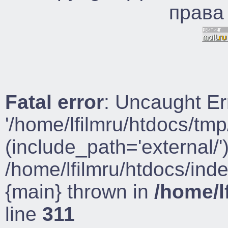
права
Fatal error
: Uncaught Er
'/home/lfilmru/htdocs/tmp
(include_path='external/')
/home/lfilmru/htdocs/ind
{main} thrown in
/home/l
line
311