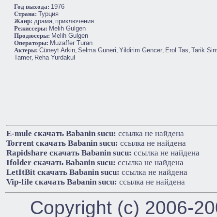
Год выхода:
1976
Cтрана:
Турция
Жанр:
драма
,
приключения
Режиссеры:
Melih Gulgen
Продюсеры:
Melih Gulgen
Операторы:
Muzaffer Turan
Актеры:
Cüneyt Arkin
,
Selma Guneri
,
Yildirim Gencer
,
Erol Tas
,
Tarik Si
Tamer
,
Reha Yurdakul
E-mule cкачать Babanin sucu:
ссылка не найдена
Torrent cкачать Babanin sucu:
ссылка не найдена
Rapidshare cкачать Babanin sucu:
ссылка не найдена
Ifolder cкачать Babanin sucu:
ссылка не найдена
LetItBit cкачать Babanin sucu:
ссылка не найдена
Vip-file cкачать Babanin sucu:
ссылка не найдена
Copyright (c) 2006-2