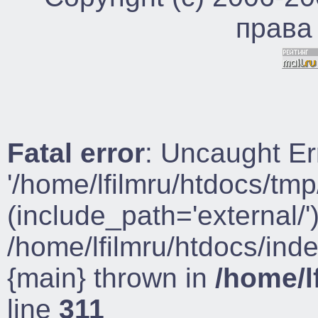
права
Fatal error
: Uncaught Er
'/home/lfilmru/htdocs/tmp
(include_path='external/')
/home/lfilmru/htdocs/ind
{main} thrown in
/home/l
line
311