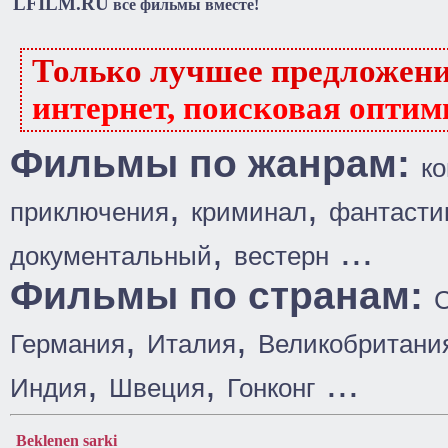
LFILM.RU
все фильмы вместе!
Только лучшее предложен
интернет, поисковая оптим
Фильмы по жанрам:
к
,
,
приключения
криминал
фантасти
,
...
документальный
вестерн
Фильмы по странам:
,
,
Германия
Италия
Великобритани
,
,
...
Индия
Швеция
Гонконг
Beklenen sarki