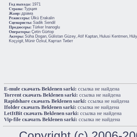
Год выхода:
1971
Cтрана:
Турция
Жанр:
драма
Режиссеры:
Ülkü Erakalin
Сценаристы:
Sadik Sendil
Продюсеры:
Türker Inanoglu
Операторы:
Çetin Gürtop
Актеры:
Süha Dogan
,
Gülistan Güzey
,
Atif Kaptan
,
Hulusi Kentmen
,
Hül
Koçyigit
,
Münir Özkul
,
Картал Тибет
E-mule cкачать Beklenen sarki:
ссылка не найдена
Torrent cкачать Beklenen sarki:
ссылка не найдена
Rapidshare cкачать Beklenen sarki:
ссылка не найдена
Ifolder cкачать Beklenen sarki:
ссылка не найдена
LetItBit cкачать Beklenen sarki:
ссылка не найдена
Vip-file cкачать Beklenen sarki:
ссылка не найдена
Copyright (c) 2006-2