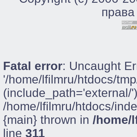
права
Fatal error
: Uncaught Er
'/home/lfilmru/htdocs/tmp
(include_path='external/')
/home/lfilmru/htdocs/ind
{main} thrown in
/home/l
line
311