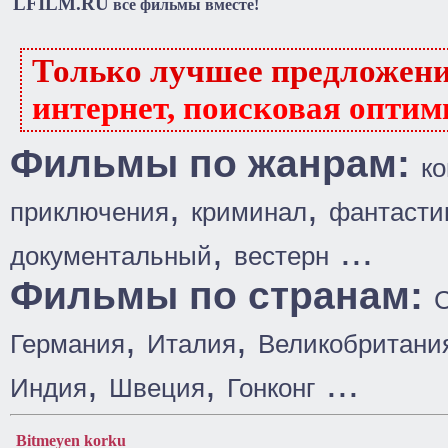
LFILM.RU
все фильмы вместе!
Только лучшее предложен
интернет, поисковая оптим
Фильмы по жанрам:
к
,
,
приключения
криминал
фантасти
,
...
документальный
вестерн
Фильмы по странам:
,
,
Германия
Италия
Великобритани
,
,
...
Индия
Швеция
Гонконг
Bitmeyen korku