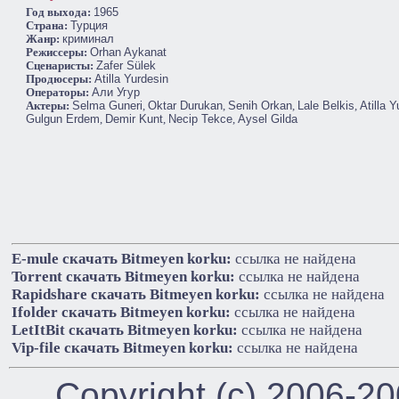
Год выхода:
1965
Cтрана:
Турция
Жанр:
криминал
Режиссеры:
Orhan Aykanat
Сценаристы:
Zafer Sülek
Продюсеры:
Atilla Yurdesin
Операторы:
Али Угур
Актеры:
Selma Guneri
,
Oktar Durukan
,
Senih Orkan
,
Lale Belkis
,
Atilla 
Gulgun Erdem
,
Demir Kunt
,
Necip Tekce
,
Aysel Gilda
E-mule cкачать Bitmeyen korku:
ссылка не найдена
Torrent cкачать Bitmeyen korku:
ссылка не найдена
Rapidshare cкачать Bitmeyen korku:
ссылка не найдена
Ifolder cкачать Bitmeyen korku:
ссылка не найдена
LetItBit cкачать Bitmeyen korku:
ссылка не найдена
Vip-file cкачать Bitmeyen korku:
ссылка не найдена
Copyright (c) 2006-2