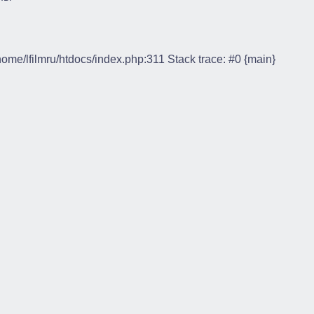
/home/lfilmru/htdocs/index.php:311 Stack trace: #0 {main}