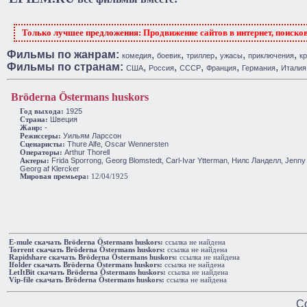
Только лучшее предложения:
Продвижение сайтов в интернет, поиско
Фильмы по жанрам:
,
,
,
,
,
комедия
боевик
триллер
ужасы
приключения
к
Фильмы по странам:
,
,
,
,
,
США
Россия
СССР
Франция
Германия
Италия
Bröderna Östermans huskors
1925
Год выхода:
Швеция
Cтрана:
-
Жанр:
Уильям Ларссон
Режиссеры:
Thure Alfe
Oscar Wennersten
Сценаристы:
,
Arthur Thorell
Операторы:
Frida Sporrong
Georg Blomstedt
Carl-Ivar Ytterman
Нилс Ланделл
Jenny
Актеры:
,
,
,
,
Georg af Klercker
Мировая премьера:
12/04/1925
E-mule cкачать Bröderna Östermans huskors:
ссылка не найдена
Torrent cкачать Bröderna Östermans huskors:
ссылка не найдена
Rapidshare cкачать Bröderna Östermans huskors:
ссылка не найдена
Ifolder cкачать Bröderna Östermans huskors:
ссылка не найдена
LetItBit cкачать Bröderna Östermans huskors:
ссылка не найдена
Vip-file cкачать Bröderna Östermans huskors:
ссылка не найдена
Co