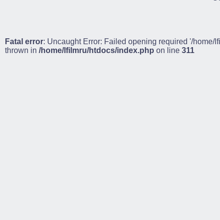
Fatal error
: Uncaught Error: Failed opening required '/home/lf
thrown in
/home/lfilmru/htdocs/index.php
on line
311