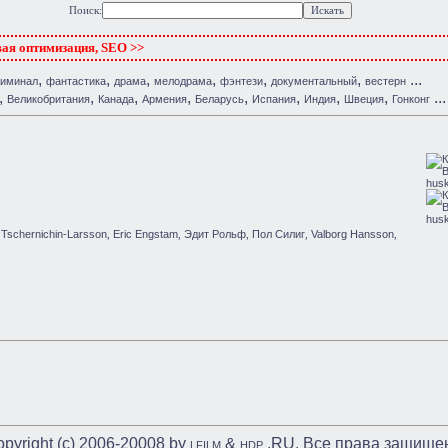
Поиск:
вая оптимизация, SEO >>
,
,
,
,
,
,
...
риминал
фантастика
драма
мелодрама
фэнтези
документальный
вестерн
,
,
,
,
,
,
,
,
...
Великобритания
Канада
Армения
Беларусь
Испания
Индия
Швеция
Гонконг
 Tschernichin-Larsson
Eric Engstam
Эдит Рольф
Пол Силиг
Valborg Hansson
,
,
,
,
,
pyright (c) 2006-20008 by
&
.RU. Все права защище
LFILM
HDP