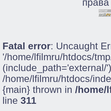
права
Fatal error
: Uncaught Er
'/home/lfilmru/htdocs/tmp
(include_path='external/')
/home/lfilmru/htdocs/ind
{main} thrown in
/home/l
line
311