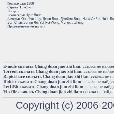
Год выхода:
1988
Cтрана:
Гонконг
Жанр:
-
Режиссеры:
Чунг Ванг
Актеры:
Юнь-Фат Чоу
,
Джои Вонг
,
Джеймс Вонг
,
Нина Ли Чи
,
Чинг Во
Ban Chan
,
Бонни Ло
,
Yut Fei Wong
,
Mengxia Zheng
Продолжительность:
мин
E-mule cкачать Chang duan jiao zhi lian:
ссылка не найде
Torrent cкачать Chang duan jiao zhi lian:
ссылка не найд
Rapidshare cкачать Chang duan jiao zhi lian:
ссылка не н
Ifolder cкачать Chang duan jiao zhi lian:
ссылка не найде
LetItBit cкачать Chang duan jiao zhi lian:
ссылка не найд
Vip-file cкачать Chang duan jiao zhi lian:
ссылка не найде
Copyright (c) 2006-2