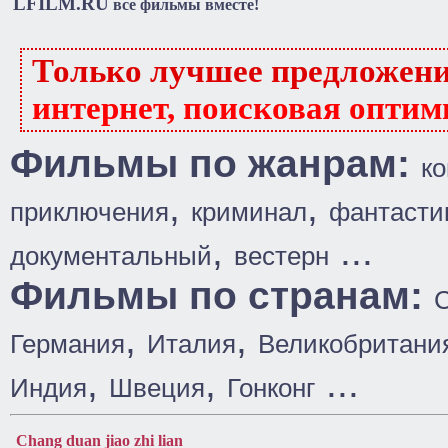
LFILM.RU
все фильмы вместе!
Только лучшее предложен
интернет, поисковая оптим
Фильмы по жанрам:
к
,
,
приключения
криминал
фантасти
,
...
документальный
вестерн
Фильмы по странам:
,
,
Германия
Италия
Великобритани
,
,
...
Индия
Швеция
Гонконг
Chang duan jiao zhi lian