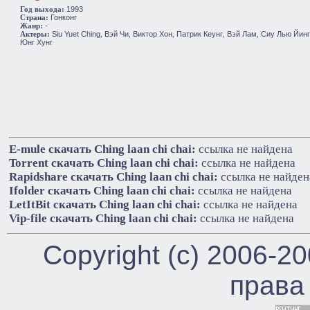
1993
Год выхода:
Гонконг
Cтрана:
-
Жанр:
Siu Yuet Ching
Вэй Чи
Виктор Хон
Патрик Кеунг
Вэй Лам
Сиу Лью Йинг
Актеры:
,
,
,
,
,
Юнг Хунг
E-mule cкачать Ching laan chi chai:
ссылка не найдена
Torrent cкачать Ching laan chi chai:
ссылка не найдена
Rapidshare cкачать Ching laan chi chai:
ссылка не найден
Ifolder cкачать Ching laan chi chai:
ссылка не найдена
LetItBit cкачать Ching laan chi chai:
ссылка не найдена
Vip-file cкачать Ching laan chi chai:
ссылка не найдена
Copyright (c) 2006-2
права