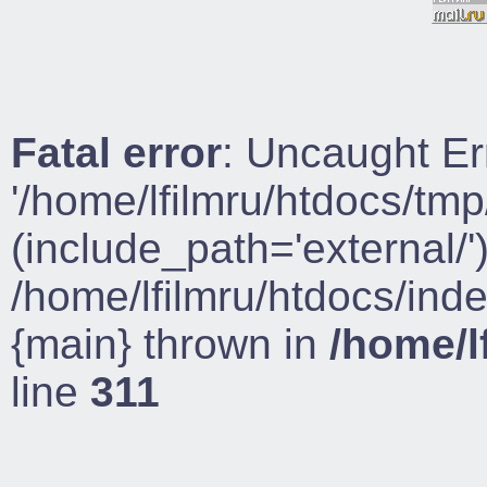
Fatal error
: Uncaught Er
'/home/lfilmru/htdocs/tmp
(include_path='external/')
/home/lfilmru/htdocs/ind
{main} thrown in
/home/l
line
311