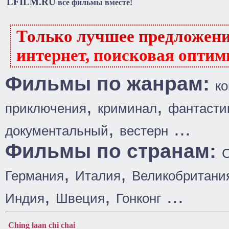
LFILM.RU
все фильмы вместе!
Только лучшее предложен
интернет, поисковая оптим
Фильмы по жанрам:
к
,
,
приключения
криминал
фантасти
,
...
документальный
вестерн
Фильмы по странам:
,
,
Германия
Италия
Великобритани
,
,
...
Индия
Швеция
Гонконг
Ching laan chi chai