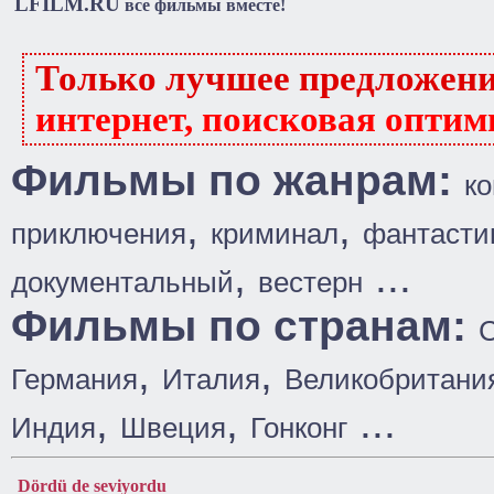
LFILM.RU
все фильмы вместе!
Только лучшее предложен
интернет, поисковая оптим
Фильмы по жанрам:
к
,
,
приключения
криминал
фантасти
,
...
документальный
вестерн
Фильмы по странам:
,
,
Германия
Италия
Великобритани
,
,
...
Индия
Швеция
Гонконг
Dördü de seviyordu