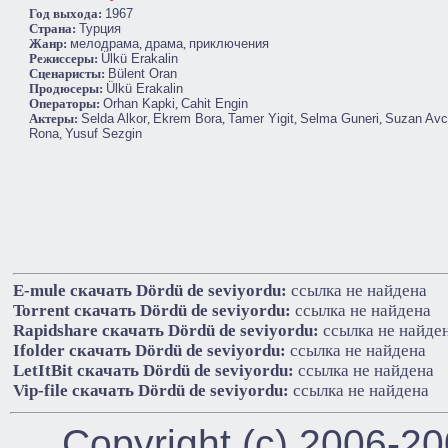
Год выхода:
1967
Cтрана:
Турция
Жанр:
мелодрама
,
драма
,
приключения
Режиссеры:
Ülkü Erakalin
Сценаристы:
Bülent Oran
Продюсеры:
Ülkü Erakalin
Операторы:
Orhan Kapki
,
Cahit Engin
Актеры:
Selda Alkor
,
Ekrem Bora
,
Tamer Yigit
,
Selma Guneri
,
Suzan Avc
Rona
,
Yusuf Sezgin
E-mule cкачать Dördü de seviyordu:
ссылка не найдена
Torrent cкачать Dördü de seviyordu:
ссылка не найдена
Rapidshare cкачать Dördü de seviyordu:
ссылка не найде
Ifolder cкачать Dördü de seviyordu:
ссылка не найдена
LetItBit cкачать Dördü de seviyordu:
ссылка не найдена
Vip-file cкачать Dördü de seviyordu:
ссылка не найдена
Copyright (c) 2006-2