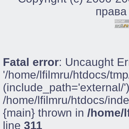
права
Fatal error
: Uncaught Er
'/home/lfilmru/htdocs/tmp
(include_path='external/')
/home/lfilmru/htdocs/ind
{main} thrown in
/home/l
line
311