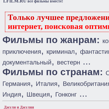
LFILM.RU
все фильмы вместе!
Только лучшее предложен
интернет, поисковая оптим
Фильмы по жанрам:
к
,
,
приключения
криминал
фантасти
,
...
документальный
вестерн
Фильмы по странам:
,
,
Германия
Италия
Великобритани
,
,
...
Индия
Швеция
Гонконг
Джули и Джулия