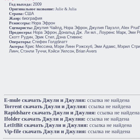
Год выхода:
2009
Оригинальное название:
Julie & Julia
Cтрана:
США
Жанр:
биография
Режиссеры:
Нора Эфрон
Сценаристы:
Джулия Чайлд
,
Нора Эфрон
,
Джулия Пауэлл
,
Alex Pru
Продюсеры:
Нора Эфрон
,
Дональд Дж. Ли мл.
,
Лоуренс Марк
,
Эми Р
Скотт Рудин
,
Эрик Стил
,
Дэна Стивенс
Операторы:
Стефен Голдблатт
Актеры:
Крис Мессина
,
Мэри Линн Рэжскуб
,
Эми Адамс
,
Мэрил Стр
Линч
,
Стэнли Туччи
,
Кэйси Уилсон
,
Brian Avers
E-mule cкачать Джули и Джулия:
ссылка не найдена
Torrent cкачать Джули и Джулия:
ссылка не найдена
Rapidshare cкачать Джули и Джулия:
ссылка не найдена
Ifolder cкачать Джули и Джулия:
ссылка не найдена
LetItBit cкачать Джули и Джулия:
ссылка не найдена
Vip-file cкачать Джули и Джулия:
ссылка не найдена