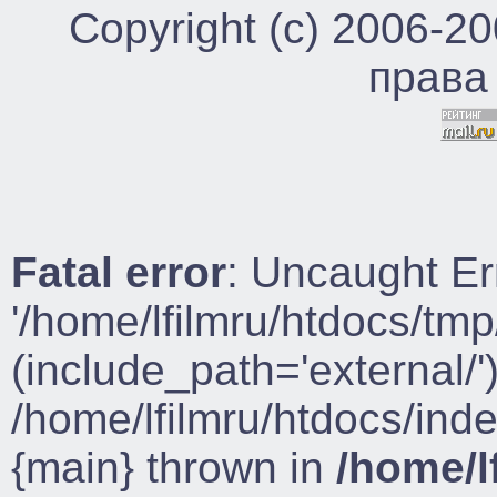
Copyright (c) 2006-2
права
Fatal error
: Uncaught Er
'/home/lfilmru/htdocs/tmp
(include_path='external/')
/home/lfilmru/htdocs/ind
{main} thrown in
/home/l