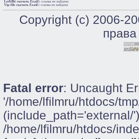
LetItBit cкачать Ехай!:
ссылка не найдена
Vip-file cкачать Ехай!:
ссылка не найдена
Copyright (c) 2006-2
права
Fatal error
: Uncaught Er
'/home/lfilmru/htdocs/tmp
(include_path='external/')
/home/lfilmru/htdocs/ind