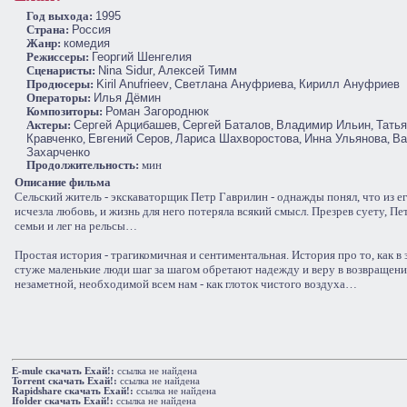
Год выхода:
1995
Cтрана:
Россия
Жанр:
комедия
Режиссеры:
Георгий Шенгелия
Сценаристы:
Nina Sidur
,
Алексей Тимм
Продюсеры:
Kiril Anufrieev
,
Светлана Ануфриева
,
Кирилл Ануфриев
Операторы:
Илья Дёмин
Композиторы:
Роман Загороднюк
Актеры:
Сергей Арцибашев
,
Сергей Баталов
,
Владимир Ильин
,
Тать
Кравченко
,
Евгений Серов
,
Лариса Шахворостова
,
Инна Ульянова
,
Ва
Захарченко
Продолжительность:
мин
Описание фильма
Сельский житель - экскаваторщик Петр Гаврилин - однажды понял, что из е
исчезла любовь, и жизнь для него потеряла всякий смысл. Презрев суету, Пе
семьи и лег на рельсы…
Простая история - трагикомичная и сентиментальная. История про то, как в
стуже маленькие люди шаг за шагом обретают надежду и веру в возвращени
незаметной, необходимой всем нам - как глоток чистого воздуха…
E-mule cкачать Ехай!:
ссылка не найдена
Torrent cкачать Ехай!:
ссылка не найдена
Rapidshare cкачать Ехай!:
ссылка не найдена
Ifolder cкачать Ехай!:
ссылка не найдена