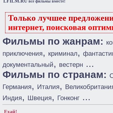
LFILM.RU
все фильмы вместе!
Только лучшее предложен
интернет, поисковая оптим
Фильмы по жанрам:
к
,
,
приключения
криминал
фантасти
,
...
документальный
вестерн
Фильмы по странам:
,
,
Германия
Италия
Великобритани
,
,
...
Индия
Швеция
Гонконг
Ехай!