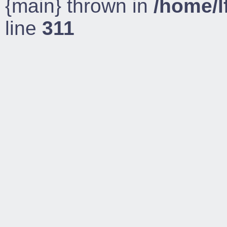
{main} thrown in
/home/l
line
311