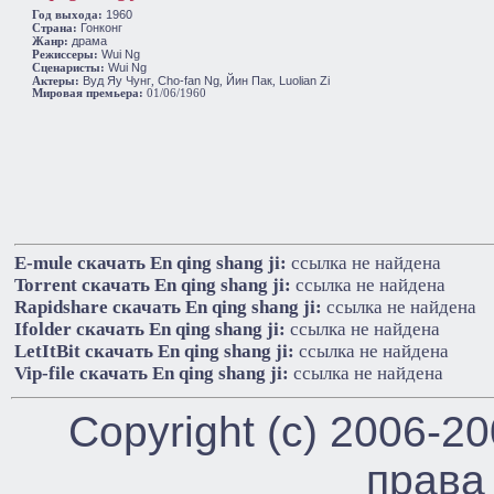
1960
Год выхода:
Гонконг
Cтрана:
драма
Жанр:
Wui Ng
Режиссеры:
Wui Ng
Сценаристы:
Вуд Яу Чунг
Cho-fan Ng
Йин Пак
Luolian Zi
Актеры:
,
,
,
Мировая премьера:
01/06/1960
E-mule cкачать En qing shang ji:
ссылка не найдена
Torrent cкачать En qing shang ji:
ссылка не найдена
Rapidshare cкачать En qing shang ji:
ссылка не найдена
Ifolder cкачать En qing shang ji:
ссылка не найдена
LetItBit cкачать En qing shang ji:
ссылка не найдена
Vip-file cкачать En qing shang ji:
ссылка не найдена
Copyright (c) 2006-2
права