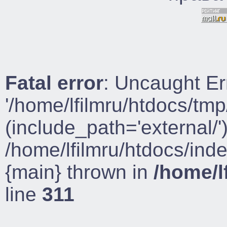
Fatal error
: Uncaught Er
'/home/lfilmru/htdocs/tmp
(include_path='external/')
/home/lfilmru/htdocs/ind
{main} thrown in
/home/l
line
311