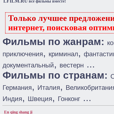
LFILM.RU
все фильмы вместе!
Только лучшее предложен
интернет, поисковая оптим
Фильмы по жанрам:
к
,
,
приключения
криминал
фантасти
,
...
документальный
вестерн
Фильмы по странам:
,
,
Германия
Италия
Великобритани
,
,
...
Индия
Швеция
Гонконг
En qing shang ji