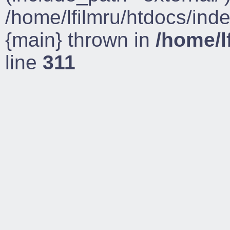
/home/lfilmru/htdocs/ind
{main} thrown in
/home/l
line
311