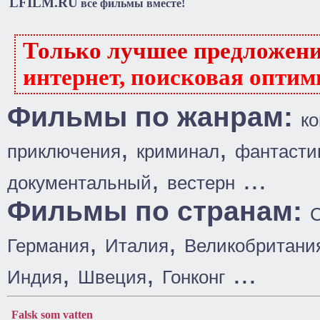
LFILM.RU
все фильмы вместе!
Только лучшее предложен
интернет, поисковая оптим
Фильмы по жанрам:
к
,
,
приключения
криминал
фантасти
,
...
документальный
вестерн
Фильмы по странам:
,
,
Германия
Италия
Великобритани
,
,
...
Индия
Швеция
Гонконг
Falsk som vatten