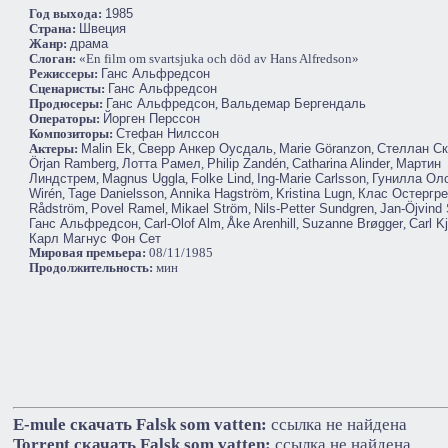
Год выхода:
1985
Cтрана:
Швеция
Жанр:
драма
Слоган:
«En film om svartsjuka och död av Hans Alfredson»
Режиссеры:
Ганс Альфредсон
Сценаристы:
Ганс Альфредсон
Продюсеры:
Ганс Альфредсон
,
Вальдемар Бергендаль
Операторы:
Йорген Перссон
Композиторы:
Стефан Нилссон
Актеры:
Malin Ek
,
Сверр Анкер Оусдаль
,
Marie Göranzon
,
Стеллан Ск
Örjan Ramberg
,
Лотта Рамел
,
Philip Zandén
,
Catharina Alinder
,
Мартин
Линдстрем
,
Magnus Uggla
,
Folke Lind
,
Ing-Marie Carlsson
,
Гунилла Ол
Wirén
,
Tage Danielsson
,
Annika Hagström
,
Kristina Lugn
,
Клас Остергр
Rådström
,
Povel Ramel
,
Mikael Ström
,
Nils-Petter Sundgren
,
Jan-Öjvind
Ганс Альфредсон
,
Carl-Olof Alm
,
Åke Arenhill
,
Suzanne Brøgger
,
Carl Kj
Карл Магнус Фон Сет
Мировая премьера:
08/11/1985
Продолжительность:
мин
E-mule cкачать Falsk som vatten:
ссылка не найдена
Torrent cкачать Falsk som vatten:
ссылка не найдена