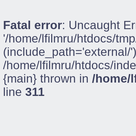
Fatal error
: Uncaught Er
'/home/lfilmru/htdocs/tmp
(include_path='external/')
/home/lfilmru/htdocs/ind
{main} thrown in
/home/l
line
311