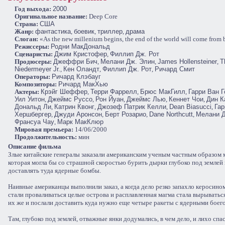
Год выхода:
2000
Оригинальное название:
Deep Core
Cтрана:
США
Жанр:
фантастика
,
боевик
,
триллер
,
драма
Слоган:
«As the new millenium begins, the end of the world will come from 
Режиссеры:
Родни МакДональд
Сценаристы:
Джим Кристофер
,
Филлип Дж. Рот
Продюсеры:
Джеффри Бич
,
Мелани Дж. Элин
,
James Hollensteiner
,
T
Niedermeyer Jr.
,
Кен Оландт
,
Филлип Дж. Рот
,
Ричард Смит
Операторы:
Ричард Клэбауг
Композиторы:
Ричард МакХью
Актеры:
Крэйг Шеффер
,
Терри Фаррелл
,
Брюс МакГилл
,
Гарри Ван 
Уил Уитон
,
Джеймс Руссо
,
Рон Йуан
,
Джеймс Лью
,
Кеннет Чои
,
Дин К
Дональд Ли
,
Катрин Квонг
,
Джозеф Патрик Келли
,
Dean Biasucci
,
Гар
Хершбергер
,
Джуди Аронсон
,
Берт Розарио
,
Dane Northcutt
,
Мелани Д
Франсуа Чау
,
Марк МакКлюр
Мировая премьера:
14/06/2000
Продолжительность:
мин
Описание фильма
Злые китайские генералы заказали американским ученым частным образом 
которая могла бы со страшной скоростью бурить дырки глубоко под землей 
доставлять туда ядерные бомбы.
Наивные американцы выполнили заказ, а когда дело резко запахло керосино
стали проваливаться целые острова и расплавленная магма стала вырыватьс
их же и послали доставить куда нужно еще четыре ракеты с ядерными боег
Там, глубоко под землей, отважные янки додумались, в чем дело, и лихо сп