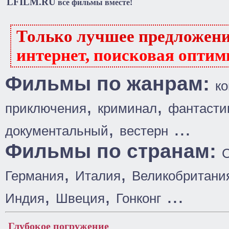
LFILM.RU
все фильмы вместе!
Только лучшее предложен
интернет, поисковая оптим
Фильмы по жанрам:
к
,
,
приключения
криминал
фантасти
,
...
документальный
вестерн
Фильмы по странам:
,
,
Германия
Италия
Великобритани
,
,
...
Индия
Швеция
Гонконг
Глубокое погружение