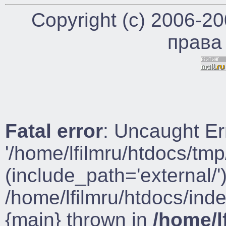
Copyright (c) 2006-2
права
Fatal error
: Uncaught Er
'/home/lfilmru/htdocs/tmp
(include_path='external/')
/home/lfilmru/htdocs/ind
{main} thrown in
/home/l