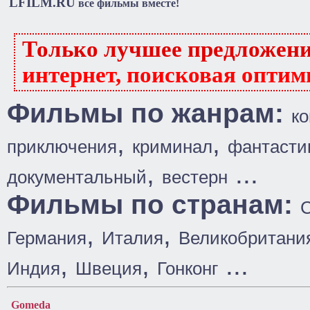
LFILM.RU
все фильмы вместе!
Только лучшее предложен
интернет, поисковая оптим
Фильмы по жанрам:
к
,
,
приключения
криминал
фантасти
,
...
документальный
вестерн
Фильмы по странам:
,
,
Германия
Италия
Великобритани
,
,
...
Индия
Швеция
Гонконг
Gomeda