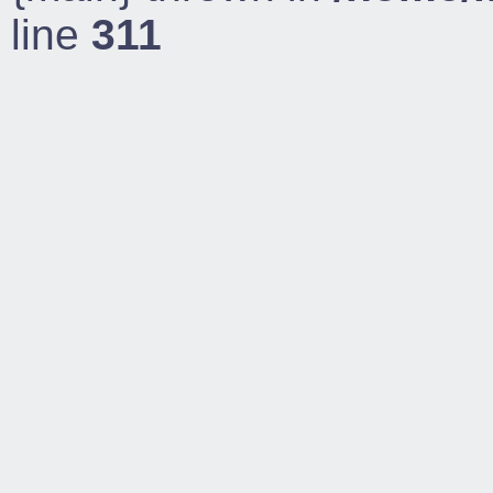
line
311