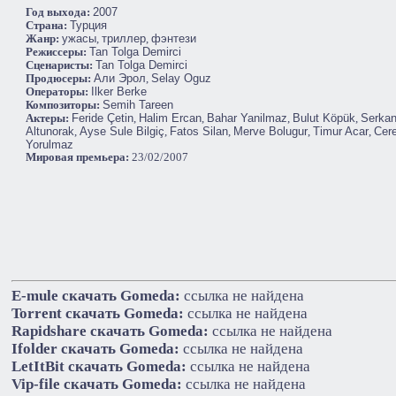
Год выхода:
2007
Cтрана:
Турция
Жанр:
ужасы
,
триллер
,
фэнтези
Режиссеры:
Tan Tolga Demirci
Сценаристы:
Tan Tolga Demirci
Продюсеры:
Али Эрол
,
Selay Oguz
Операторы:
Ilker Berke
Композиторы:
Semih Tareen
Актеры:
Feride Çetin
,
Halim Ercan
,
Bahar Yanilmaz
,
Bulut Köpük
,
Serka
Altunorak
,
Ayse Sule Bilgiç
,
Fatos Silan
,
Merve Bolugur
,
Timur Acar
,
Cer
Yorulmaz
Мировая премьера:
23/02/2007
E-mule cкачать Gomeda:
ссылка не найдена
Torrent cкачать Gomeda:
ссылка не найдена
Rapidshare cкачать Gomeda:
ссылка не найдена
Ifolder cкачать Gomeda:
ссылка не найдена
LetItBit cкачать Gomeda:
ссылка не найдена
Vip-file cкачать Gomeda:
ссылка не найдена