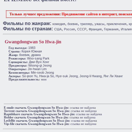
Только лучшее предложения:
Продвижение сайтов в интернет, поиско
Фильмы по жанрам:
,
,
,
,
,
комедия
боевик
триллер
ужасы
приключения
к
Фильмы по странам:
,
,
,
,
,
США
Россия
СССР
Франция
Германия
Италия
Gwangdongwan So Hwa-jin
1983
Год выхода:
Корея Южная
Cтрана:
боевик
драма
Жанр:
,
Woo-sang Park
Режиссеры:
Джи-Вун Хонг
Сценаристы:
Woong-gi Jeong
Продюсеры:
Jin-hwan Lim
Операторы:
Min-seob Jeong
Композиторы:
So-jeon Yu
Hwa-ja So
Hye-suk Jeong
Jeong-li Hwang
Янг Ли Хванг
Актеры:
,
,
,
,
Продолжительность:
мин
E-mule cкачать Gwangdongwan So Hwa-jin:
ссылка не найдена
Torrent cкачать Gwangdongwan So Hwa-jin:
ссылка не найдена
Rapidshare cкачать Gwangdongwan So Hwa-jin:
ссылка не найдена
Ifolder cкачать Gwangdongwan So Hwa-jin:
ссылка не найдена
LetItBit cкачать Gwangdongwan So Hwa-jin:
ссылка не найдена
Vip-file cкачать Gwangdongwan So Hwa-jin:
ссылка не найдена