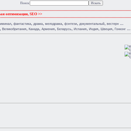
Поиск:
вая оптимизация, SEO >>
,
,
,
,
,
,
...
риминал
фантастика
драма
мелодрама
фэнтези
документальный
вестерн
,
,
,
,
,
,
,
,
...
Великобритания
Канада
Армения
Беларусь
Испания
Индия
Швеция
Гонконг