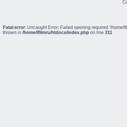
Co
Fatal error
: Uncaught Error: Failed opening required '/home/lf
thrown in
/home/lfilmru/htdocs/index.php
on line
311