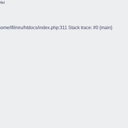
ны
/home/lfilmru/htdocs/index.php:311 Stack trace: #0 {main}