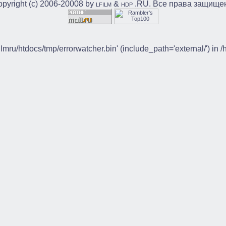
pyright (c) 2006-20008 by
&
.RU. Все права защище
LFILM
HDP
ilmru/htdocs/tmp/errorwatcher.bin' (include_path='external/') in 