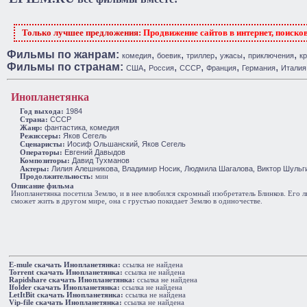
Только лучшее предложения:
Продвижение сайтов в интернет, поиско
Фильмы по жанрам:
,
,
,
,
,
комедия
боевик
триллер
ужасы
приключения
к
Фильмы по странам:
,
,
,
,
,
США
Россия
СССР
Франция
Германия
Италия
Инопланетянка
1984
Год выхода:
СССР
Cтрана:
фантастика
комедия
Жанр:
,
Яков Сегель
Режиссеры:
Иосиф Ольшанский
Яков Сегель
Сценаристы:
,
Евгений Давыдов
Операторы:
Давид Тухманов
Композиторы:
Лилия Алешникова
Владимир Носик
Людмила Шагалова
Виктор Шульг
Актеры:
,
,
,
Продолжительность:
мин
Описание фильма
Инопланетянка посетила Землю, и в нее влюбился скромный изобретатель Блинков. Его л
сможет жить в другом мире, она с грустью покидает Землю в одиночестве.
E-mule cкачать Инопланетянка:
ссылка не найдена
Torrent cкачать Инопланетянка:
ссылка не найдена
Rapidshare cкачать Инопланетянка:
ссылка не найдена
Ifolder cкачать Инопланетянка:
ссылка не найдена
LetItBit cкачать Инопланетянка:
ссылка не найдена
Vip-file cкачать Инопланетянка:
ссылка не найдена