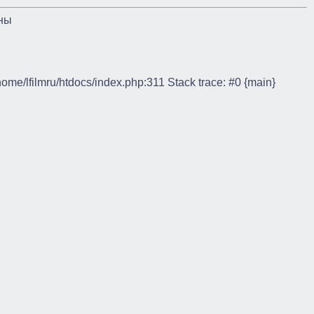
ны
/home/lfilmru/htdocs/index.php:311 Stack trace: #0 {main}