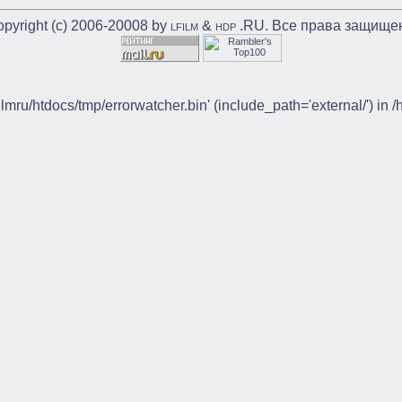
pyright (c) 2006-20008 by
&
.RU. Все права защище
LFILM
HDP
ilmru/htdocs/tmp/errorwatcher.bin' (include_path='external/') in 