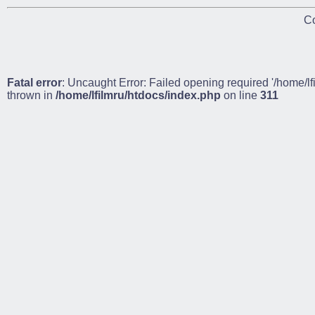
Co
Fatal error
: Uncaught Error: Failed opening required '/home/lf
thrown in
/home/lfilmru/htdocs/index.php
on line
311