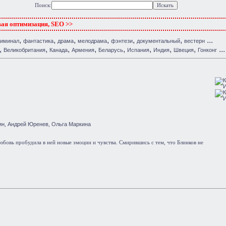
Поиск:
вая оптимизация, SEO >>
,
,
,
,
,
,
...
риминал
фантастика
драма
мелодрама
фэнтези
документальный
вестерн
,
,
,
,
,
,
,
,
...
Великобритания
Канада
Армения
Беларусь
Испания
Индия
Швеция
Гонконг
ин
Андрей Юренев
Ольга Маркина
,
,
юбовь пробудила в ней новые эмоции и чувства. Смирившись с тем, что Блинков не