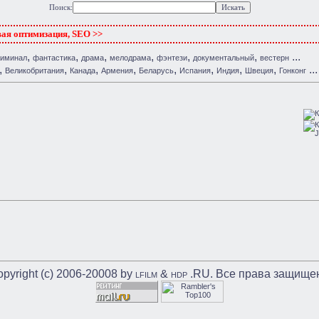
Поиск:
вая оптимизация, SEO >>
,
,
,
,
,
,
...
риминал
фантастика
драма
мелодрама
фэнтези
документальный
вестерн
,
,
,
,
,
,
,
,
...
Великобритания
Канада
Армения
Беларусь
Испания
Индия
Швеция
Гонконг
pyright (c) 2006-20008 by
&
.RU. Все права защище
LFILM
HDP