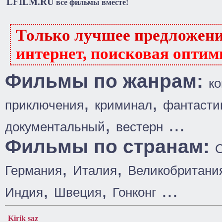
LFILM.RU
все фильмы вместе!
Только лучшее предложен
интернет, поисковая оптим
Фильмы по жанрам:
к
,
,
приключения
криминал
фантасти
,
...
документальный
вестерн
Фильмы по странам:
,
,
Германия
Италия
Великобритани
,
,
...
Индия
Швеция
Гонконг
Kirik saz