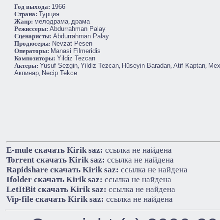
Год выхода:
1966
Cтрана:
Турция
Жанр:
мелодрама
,
драма
Режиссеры:
Abdurrahman Palay
Сценаристы:
Abdurrahman Palay
Продюсеры:
Nevzat Pesen
Операторы:
Manasi Filmeridis
Композиторы:
Yildiz Tezcan
Актеры:
Yusuf Sezgin
,
Yildiz Tezcan
,
Hüseyin Baradan
,
Atif Kaptan
,
Мех
Акпинар
,
Necip Tekce
E-mule cкачать Kirik saz:
ссылка не найдена
Torrent cкачать Kirik saz:
ссылка не найдена
Rapidshare cкачать Kirik saz:
ссылка не найдена
Ifolder cкачать Kirik saz:
ссылка не найдена
LetItBit cкачать Kirik saz:
ссылка не найдена
Vip-file cкачать Kirik saz:
ссылка не найдена