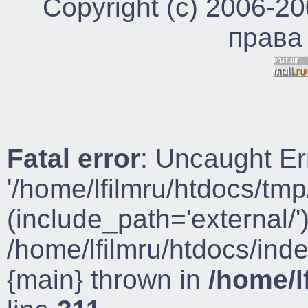
Copyright (c) 2006-2
права
Fatal error
: Uncaught Er
'/home/lfilmru/htdocs/tmp
(include_path='external/')
/home/lfilmru/htdocs/ind
{main} thrown in
/home/l