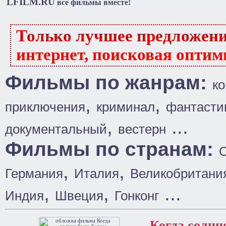
LFILM.RU
все фильмы вместе!
Только лучшее предложен
интернет, поисковая оптим
Фильмы по жанрам:
к
,
,
приключения
криминал
фантасти
,
...
документальный
вестерн
Фильмы по странам:
,
,
Германия
Италия
Великобритани
,
,
...
Индия
Швеция
Гонконг
Когда солнц