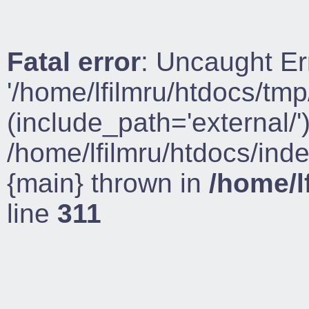
Fatal error
: Uncaught Er
'/home/lfilmru/htdocs/tmp
(include_path='external/')
/home/lfilmru/htdocs/ind
{main} thrown in
/home/l
line
311