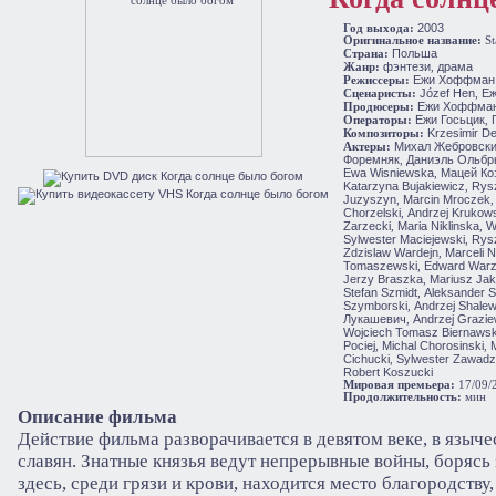
2003
Год выхода:
Оригинальное название:
St
Польша
Cтрана:
фэнтези
драма
Жанр:
,
Ежи Хоффман
Режиссеры:
Józef Hen
Е
Сценаристы:
,
Ежи Хоффма
Продюсеры:
Ежи Госьцик
Операторы:
,
Krzesimir D
Композиторы:
Михал Жебровск
Актеры:
Форемняк
Даниэль Ольбр
,
Ewa Wisniewska
Мацей Ко
,
Katarzyna Bujakiewicz
Rysz
,
Juzyszyn
Marcin Mroczek
,
Chorzelski
Andrzej Krukow
,
Zarzecki
Maria Niklinska
W
,
,
Sylwester Maciejewski
Rys
,
Zdzislaw Wardejn
Marceli 
,
Tomaszewski
Edward War
,
Jerzy Braszka
Mariusz Ja
,
Stefan Szmidt
Aleksander 
,
Szymborski
Andrzej Shale
,
Лукашевич
Andrzej Grazie
,
Wojciech Tomasz Biernawsk
Pociej
Michal Chorosinski
,
,
Cichucki
Sylwester Zawadz
,
Robert Koszucki
Мировая премьера:
17/09/
Продолжительность:
мин
Описание фильма
Действие фильма разворачивается в девятом веке, в языч
славян. Знатные князья ведут непрерывные войны, борясь 
здесь, среди грязи и крови, находится место благородству, 