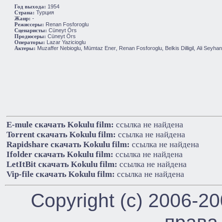
Год выхода:
1954
Cтрана:
Турция
Жанр:
-
Режиссеры:
Renan Fosforoglu
Сценаристы:
Cüneyt Örs
Продюсеры:
Cüneyt Örs
Операторы:
Lazar Yazicioglu
Актеры:
Muzaffer Nebioglu
,
Mümtaz Ener
,
Renan Fosforoglu
,
Belkis Dilligil
,
Ali Seyhan
E-mule cкачать Kokulu film:
ссылка не найдена
Torrent cкачать Kokulu film:
ссылка не найдена
Rapidshare cкачать Kokulu film:
ссылка не найдена
Ifolder cкачать Kokulu film:
ссылка не найдена
LetItBit cкачать Kokulu film:
ссылка не найдена
Vip-file cкачать Kokulu film:
ссылка не найдена
Copyright (c) 2006-2