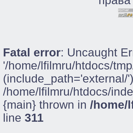
права
Fatal error
: Uncaught Er
'/home/lfilmru/htdocs/tmp
(include_path='external/')
/home/lfilmru/htdocs/ind
{main} thrown in
/home/l
line
311