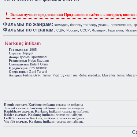
Только лучшее предложения:
Продвижение сайтов в интернет, поиско
Фильмы по жанрам:
,
,
,
,
,
комедия
боевик
триллер
ужасы
приключения
к
Фильмы по странам:
,
,
,
,
,
США
Россия
СССР
Франция
Германия
Италия
Korkunç intikam
1965
Год выхода:
Турция
Cтрана:
драма
криминал
Жанр:
,
Nejat Saydam
Режиссеры:
Bülent Oran
Сценаристы:
Erol Altinisik
Продюсеры:
Gani Turanli
Операторы:
Fatma Girik
Tamer Yigit
Зухал Тан
Reha Yurdakul
Muzaffer Tema
Muzaff
Актеры:
,
,
,
,
,
E-mule cкачать Korkunç intikam:
ссылка не найдена
Torrent cкачать Korkunç intikam:
ссылка не найдена
Rapidshare cкачать Korkunç intikam:
ссылка не найдена
Ifolder cкачать Korkunç intikam:
ссылка не найдена
LetItBit cкачать Korkunç intikam:
ссылка не найдена
Vip-file cкачать Korkunç intikam:
ссылка не найдена
Co