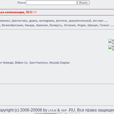
Поиск:
вая оптимизация, SEO >>
,
,
,
,
,
,
...
риминал
фантастика
драма
мелодрама
фэнтези
документальный
вестерн
,
,
,
,
,
,
,
,
...
Великобритания
Канада
Армения
Беларусь
Испания
Индия
Швеция
Гонконг
er Nebioglu
Bülben Uz
Sami Hazinses
Mustafa Daghan
,
,
,
pyright (c) 2006-20008 by
&
.RU. Все права защище
LFILM
HDP