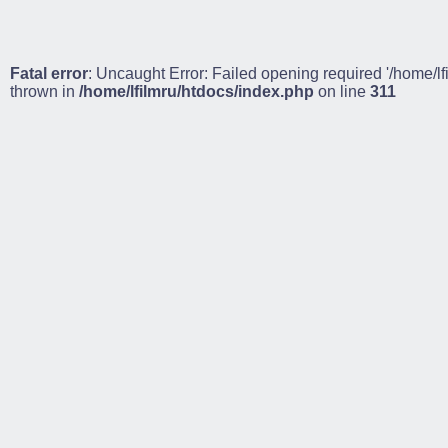
Fatal error
: Uncaught Error: Failed opening required '/home/lf
thrown in
/home/lfilmru/htdocs/index.php
on line
311