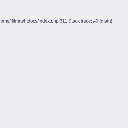
/home/lfilmru/htdocs/index.php:311 Stack trace: #0 {main}