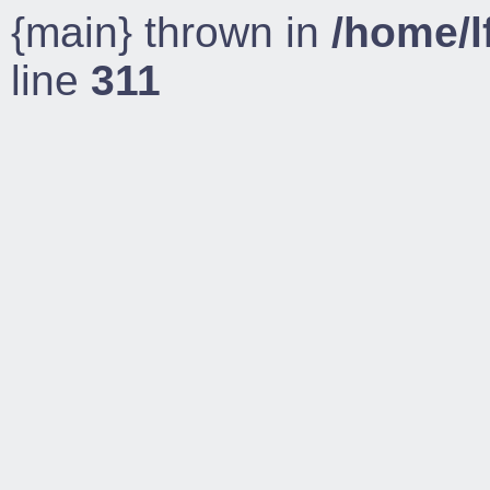
{main} thrown in
/home/l
line
311