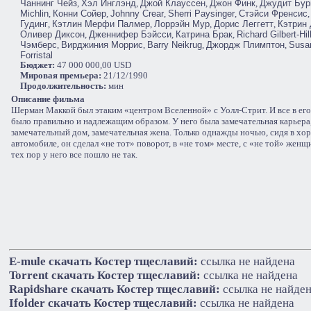
Чаннинг Чейз
,
Хэл Инглэнд
,
Джой Клауссен
,
Джон Финк
,
Джудит Бур
Michlin
,
Конни Сойер
,
Johnny Crear
,
Sherri Paysinger
,
Стэйси Френсис
Гудинг
,
Кэтлин Мерфи Палмер
,
Лоррэйн Мур
,
Дорис Леггетт
,
Кэтрин
Оливер Диксон
,
Дженнифер Бэйсси
,
Катрина Брак
,
Richard Gilbert-Hil
Чэмберс
,
Вирджиния Моррис
,
Barry Neikrug
,
Джордж Плимптон
,
Susa
Forristal
Бюджет:
47 000 000,00 USD
Мировая премьера:
21/12/1990
Продолжительность:
мин
Описание фильма
Шерман Маккой был этаким «центром Вселенной» с Уолл-Стрит. И все в ег
было правильно и надлежащим образом. У него была замечательная карьера
замечательный дом, замечательная жена. Только однажды ночью, сидя в х
автомобиле, он сделал «не тот» поворот, в «не том» месте, с «не той» женщ
тех пор у него все пошло не так.
E-mule cкачать Костер тщеславий:
ссылка не найдена
Torrent cкачать Костер тщеславий:
ссылка не найдена
Rapidshare cкачать Костер тщеславий:
ссылка не найде
Ifolder cкачать Костер тщеславий:
ссылка не найдена