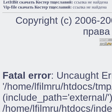
LetItBit cкачать Костер тщеславий:
ссылка не найдена
Vip-file cкачать Костер тщеславий:
ссылка не найдена
Copyright (c) 2006-2
права
Fatal error
: Uncaught Er
'/home/lfilmru/htdocs/tmp
(include_path='external/')
/home/lfilmru/htdocs/ind