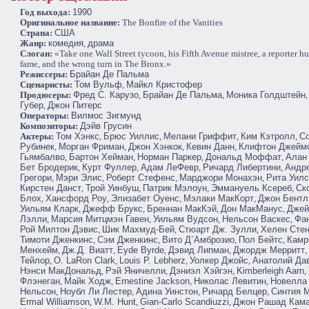
Год выхода:
1990
Оригинальное название:
The Bonfire of the Vanities
Cтрана:
США
Жанр:
комедия
,
драма
Слоган:
«Take one Wall Street tycoon, his Fifth Avenue mistree, a reporter hu
fame, and the wrong turn in The Bronx.»
Режиссеры:
Брайан Де Пальма
Сценаристы:
Том Вульф
,
Майкл Кристофер
Продюсеры:
Фред С. Карузо
,
Брайан Де Пальма
,
Моника Голдштейн
Губер
,
Джон Питерс
Операторы:
Вилмос Зигмунд
Композиторы:
Дэйв Грусин
Актеры:
Том Хэнкс
,
Брюс Уиллис
,
Мелани Гриффит
,
Ким Кэтролл
,
С
Рубинек
,
Морган Фриман
,
Джон Хэнкок
,
Кевин Данн
,
Клифтон Джейм
Гьямбалво
,
Бартон Хейман
,
Норман Паркер
,
Дональд Моффат
,
Алан
Бет Бродерик
,
Курт Фуллер
,
Адам ЛеФевр
,
Ричард Либертини
,
Андр
Грегори
,
Мэри Элис
,
Роберт Стефенс
,
Марджори Монахэн
,
Рита Уил
Кирстен Данст
,
Трой Уинбуш
,
Патрик Мэлоун
,
Эммануель Ксереб
,
Ск
Блох
,
Хансфорд Роу
,
Элизабет Оуенс
,
Мэлаки МакКорт
,
Джон Бентл
Уильям Кларк
,
Джефф Брукс
,
Бреннан МакКэй
,
Дон МакМанус
,
Джей
Лэлли
,
Марсия Митцмэн Гавен
,
Уильям Вудсон
,
Нельсон Васкес
,
Фан
Рой Милтон Дэвис
,
Шик Махмуд-Бей
,
Стюарт Дж. Зулли
,
Хелен Стен
Тимоти Дженкинс
,
Сэм Дженкинс
,
Вито Д`Амброзио
,
Пол Бейтс
,
Камр
Менхейм
,
Дж.Д. Виатт
,
Eyde Byrde
,
Дэвид Липман
,
Джордж Мерритт
,
Тейлор
,
O. LaRon Clark
,
Louis P. Lebherz
,
Уолкер Джойс
,
Анатолий Да
Нэнси МакДональд
,
Рэй Яничелли
,
Дэниэл Хэйгэн
,
Kimberleigh Aarn
,
Флэнеган
,
Майк Ходж
,
Ernestine Jackson
,
Николас Левитин
,
Новелла
Нельсон
,
Ноубл Ли Лестер
,
Адина Уинстон
,
Ричард Белцер
,
Синтия 
Ermal Williamson
,
W.M. Hunt
,
Gian-Carlo Scandiuzzi
,
Джон Рашад Кам