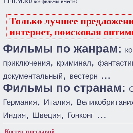
LFILM.RU
все фильмы вместе!
Только лучшее предложен
интернет, поисковая оптим
Фильмы по жанрам:
к
,
,
приключения
криминал
фантасти
,
...
документальный
вестерн
Фильмы по странам:
,
,
Германия
Италия
Великобритани
,
,
...
Индия
Швеция
Гонконг
Костер тщеславий