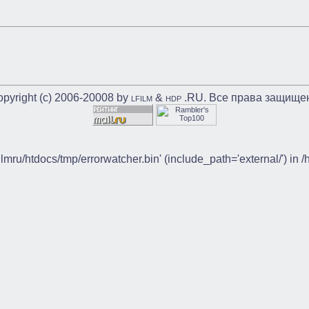
pyright (c) 2006-20008 by
&
.RU. Все права защище
LFILM
HDP
ilmru/htdocs/tmp/errorwatcher.bin' (include_path='external/') in 