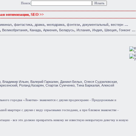
Поиск:
вая оптимизация, SEO >>
,
,
,
,
,
,
...
риминал
фантастика
драма
мелодрама
фэнтези
документальный
вестерн
,
,
,
,
,
,
,
,
...
Великобритания
Канада
Армения
Беларусь
Испания
Индия
Швеция
Гонконг
я
Владимир Ильин
Валерий Гаркалин
Даниил Белых
Олеся Судзиловская
,
,
,
,
,
кресенский
Роланд Казарян
Спартак Сумченко
Тина Баркалая
Алексей
,
,
,
,
ального городка «Локотки» знакомится с двумя продюсерами - Придорожным и
ьшой квартире с двумя с виду серьезными господами, а при близком знакомстве -
ентации - все это должно превратить никому не известную невзрачную девочку в новую