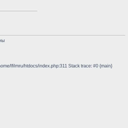
ны
/home/lfilmru/htdocs/index.php:311 Stack trace: #0 {main}