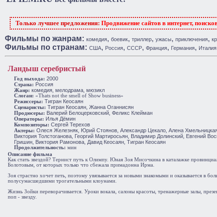
Только лучшее предложения:
Продвижение сайтов в интернет, поиско
Фильмы по жанрам:
,
,
,
,
,
комедия
боевик
триллер
ужасы
приключения
к
Фильмы по странам:
,
,
,
,
,
США
Россия
СССР
Франция
Германия
Италия
Ландыш серебристый
2000
Год выхода:
Россия
Cтрана:
комедия
мелодрама
мюзикл
Жанр:
,
,
Слоган:
«Thats not the smell of Show business»
Тигран Кеосаян
Режиссеры:
Тигран Кеосаян
Жанна Оганнисян
Сценаристы:
,
Валерий Белоцерковский
Феликс Клейман
Продюсеры:
,
Илья Дёмин
Операторы:
Сергей Терехов
Композиторы:
Олеся Железняк
Юрий Стоянов
Александр Цекало
Алена Хмельницка
Актеры:
,
,
,
Виктория Толстоганова
Георгий Мартиросьян
Владимир Долинский
Евгений Вос
,
,
,
Гришин
Виктория Рамонова
Давид Кеосаян
Тигран Кеосаян
,
,
,
Продолжительность:
мин
Описание фильма
Как стать звездой? Тернист путь к Олимпу. Юная Зоя Мисочкина в каталажке провинци
Болотовым, от которых только что сбежала примадонна Ирма.
Зоя страстно хочет петь, поэтому увязывается за новыми знакомыми и оказывается в бол
полусумасшедшими трогательными клоунами.
Жизнь Зойки переворачивается. Уроки вокала, салоны красоты, тренажерные залы, през
поп - звезду.