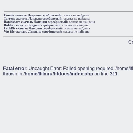
E-mule cкачать Ландыш серебристый:
ссылка не найдена
Torrent cкачать Ландыш серебристый:
ссылка не найдена
Rapidshare cкачать Ландыш серебристый:
ссылка не найдена
Ifolder cкачать Ландыш серебристый:
ссылка не найдена
LetItBit cкачать Ландыш серебристый:
ссылка не найдена
Vip-file cкачать Ландыш серебристый:
ссылка не найдена
Co
Fatal error
: Uncaught Error: Failed opening required '/home/lf
thrown in
/home/lfilmru/htdocs/index.php
on line
311