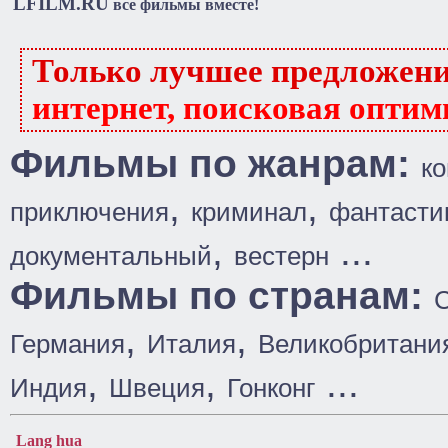
LFILM.RU
все фильмы вместе!
Только лучшее предложен
интернет, поисковая оптим
Фильмы по жанрам:
к
,
,
приключения
криминал
фантасти
,
...
документальный
вестерн
Фильмы по странам:
,
,
Германия
Италия
Великобритани
,
,
...
Индия
Швеция
Гонконг
Lang hua