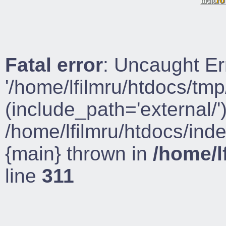
Fatal error
: Uncaught Er
'/home/lfilmru/htdocs/tmp
(include_path='external/')
/home/lfilmru/htdocs/ind
{main} thrown in
/home/l
line
311