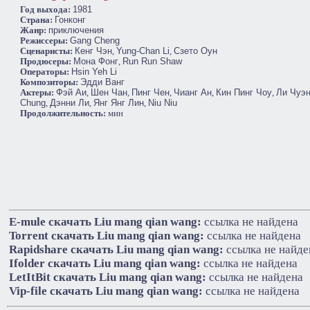
Год выхода:
1981
Cтрана:
Гонконг
Жанр:
приключения
Режиссеры:
Gang Cheng
Сценаристы:
Кенг Чэн
,
Yung-Chan Li
,
Сзето Оун
Продюсеры:
Мона Фонг
,
Run Run Shaw
Операторы:
Hsin Yeh Li
Композиторы:
Эдди Ванг
Актеры:
Фэй Аи
,
Шен Чан
,
Пинг Чен
,
Чианг Ан
,
Кин Пинг Чоу
,
Ли Чуэн
Chung
,
Дэнни Ли
,
Янг Янг Лин
,
Niu Niu
Продолжительность:
мин
E-mule cкачать Liu mang qian wang:
ссылка не найдена
Torrent cкачать Liu mang qian wang:
ссылка не найдена
Rapidshare cкачать Liu mang qian wang:
ссылка не найде
Ifolder cкачать Liu mang qian wang:
ссылка не найдена
LetItBit cкачать Liu mang qian wang:
ссылка не найдена
Vip-file cкачать Liu mang qian wang:
ссылка не найдена