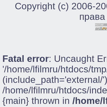
Copyright (c) 2006-2
права
Fatal error
: Uncaught Er
'/home/lfilmru/htdocs/tmp
(include_path='external/')
/home/lfilmru/htdocs/ind
{main} thrown in
/home/l