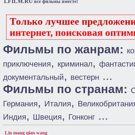
LFILM.RU
все фильмы вместе!
Только лучшее предложен
интернет, поисковая оптим
Фильмы по жанрам:
к
,
,
приключения
криминал
фантасти
,
...
документальный
вестерн
Фильмы по странам:
,
,
Германия
Италия
Великобритани
,
,
...
Индия
Швеция
Гонконг
Liu mang qian wang