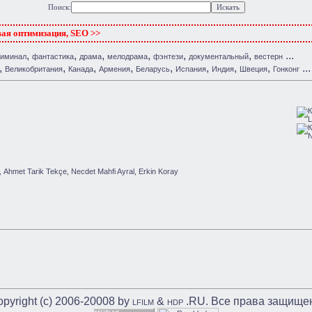
Поиск:
вая оптимизация, SEO >>
,
,
,
,
,
,
...
риминал
фантастика
драма
мелодрама
фэнтези
документальный
вестерн
,
,
,
,
,
,
,
,
...
Великобритания
Канада
Армения
Беларусь
Испания
Индия
Швеция
Гонконг
Ahmet Tarik Tekçe
Necdet Mahfi Ayral
Erkin Koray
,
,
,
pyright (c) 2006-20008 by
&
.RU. Все права защище
LFILM
HDP