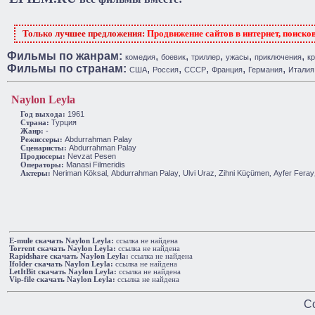
Только лучшее предложения:
Продвижение сайтов в интернет, поиско
Фильмы по жанрам:
,
,
,
,
,
комедия
боевик
триллер
ужасы
приключения
к
Фильмы по странам:
,
,
,
,
,
США
Россия
СССР
Франция
Германия
Италия
Naylon Leyla
1961
Год выхода:
Турция
Cтрана:
-
Жанр:
Abdurrahman Palay
Режиссеры:
Abdurrahman Palay
Сценаристы:
Nevzat Pesen
Продюсеры:
Manasi Filmeridis
Операторы:
Neriman Köksal
Abdurrahman Palay
Ulvi Uraz
Zihni Küçümen
Ayfer Feray
Актеры:
,
,
,
,
E-mule cкачать Naylon Leyla:
ссылка не найдена
Torrent cкачать Naylon Leyla:
ссылка не найдена
Rapidshare cкачать Naylon Leyla:
ссылка не найдена
Ifolder cкачать Naylon Leyla:
ссылка не найдена
LetItBit cкачать Naylon Leyla:
ссылка не найдена
Vip-file cкачать Naylon Leyla:
ссылка не найдена
Co