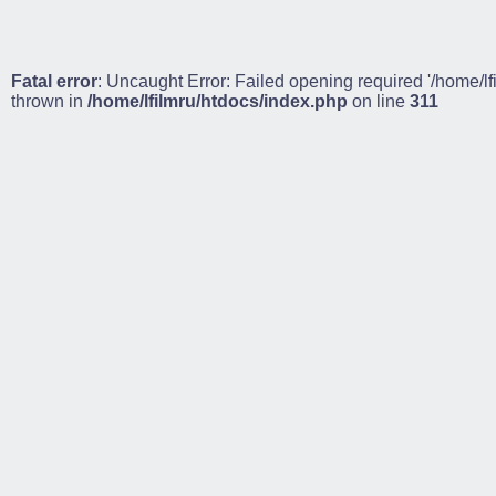
Fatal error
: Uncaught Error: Failed opening required '/home/lf
thrown in
/home/lfilmru/htdocs/index.php
on line
311