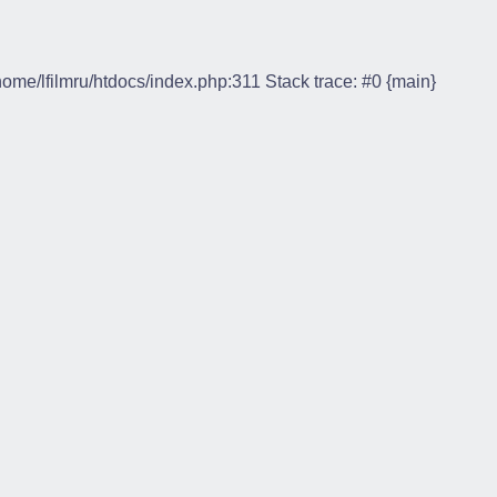
/home/lfilmru/htdocs/index.php:311 Stack trace: #0 {main}