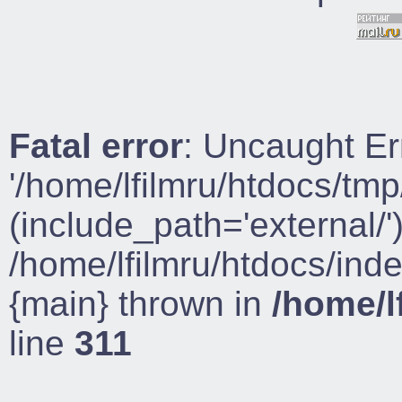
Fatal error
: Uncaught Er
'/home/lfilmru/htdocs/tmp
(include_path='external/')
/home/lfilmru/htdocs/ind
{main} thrown in
/home/l
line
311