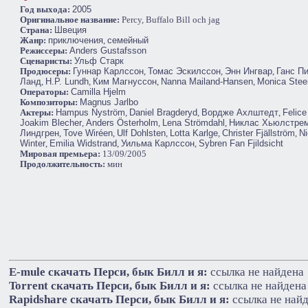
Год выхода:
2005
Оригинальное название:
Percy, Buffalo Bill och jag
Cтрана:
Швеция
Жанр:
приключения
,
семейный
Режиссеры:
Anders Gustafsson
Сценаристы:
Ульф Старк
Продюсеры:
Гуннар Карлссон
,
Томас Эскилссон
,
Энн Ингвар
,
Ганс П
Ланд
,
H.P. Lundh
,
Ким Магнуссон
,
Nanna Mailand-Hansen
,
Monica Stee
Операторы:
Camilla Hjelm
Композиторы:
Magnus Jarlbo
Актеры:
Hampus Nyström
,
Daniel Bragderyd
,
Вордже Ахлштедт
,
Felice
Joakim Blecher
,
Anders Österholm
,
Lena Strömdahl
,
Никлас Хьюлстре
Линдгрен
,
Tove Wiréen
,
Ulf Dohlsten
,
Lotta Karlge
,
Christer Fjällström
,
Ni
Winter
,
Emilia Widstrand
,
Уильма Карлссон
,
Sybren Fan Fjildsicht
Мировая премьера:
13/09/2005
Продолжительность:
мин
E-mule cкачать Перси, бык Билл и я:
ссылка не найдена
Torrent cкачать Перси, бык Билл и я:
ссылка не найдена
Rapidshare cкачать Перси, бык Билл и я:
ссылка не най