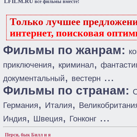
LFILM.RU
все фильмы вместе!
Только лучшее предложен
интернет, поисковая оптим
Фильмы по жанрам:
к
,
,
приключения
криминал
фантасти
,
...
документальный
вестерн
Фильмы по странам:
,
,
Германия
Италия
Великобритани
,
,
...
Индия
Швеция
Гонконг
Перси, бык Билл и я