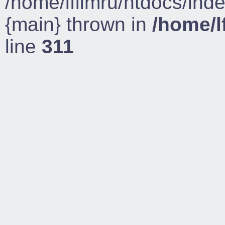
/home/lfilmru/htdocs/ind
{main} thrown in
/home/l
line
311