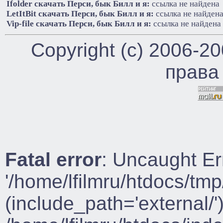
Ifolder cкачать Перси, бык Билл и я:
ссылка не найдена
LetItBit cкачать Перси, бык Билл и я:
ссылка не найден
Vip-file cкачать Перси, бык Билл и я:
ссылка не найдена
Copyright (c) 2006-2
права
Fatal error
: Uncaught Er
'/home/lfilmru/htdocs/tmp
(include_path='external/')