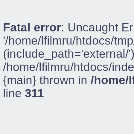
Fatal error
: Uncaught Er
'/home/lfilmru/htdocs/tmp
(include_path='external/')
/home/lfilmru/htdocs/ind
{main} thrown in
/home/l
line
311