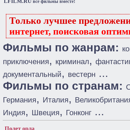
LFILM.RU
все фильмы вместе!
Только лучшее предложен
интернет, поисковая оптим
Фильмы по жанрам:
к
,
,
приключения
криминал
фантасти
,
...
документальный
вестерн
Фильмы по странам:
,
,
Германия
Италия
Великобритани
,
,
...
Индия
Швеция
Гонконг
Полет орла