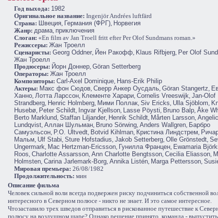
Год выхода:
1982
Оригинальное название:
Ingenjör Andrées luftfärd
Cтрана:
Швеция
,
Германия (ФРГ)
,
Норвегия
Жанр:
драма
,
приключения
Слоган:
«En film av Jan Troell fritt efter Per Olof Sundmans roman.»
Режиссеры:
Жан Троелл
Сценаристы:
Georg Oddner
,
Йен Ракофф
,
Klaus Rifbjerg
,
Per Olof Sun
Жан Троелл
Продюсеры:
Йорн Доннер
,
Göran Setterberg
Операторы:
Жан Троелл
Композиторы:
Carl-Axel Dominique
,
Hans-Erik Philip
Актеры:
Макс фон Сюдов
,
Сверр Анкер Оусдаль
,
Göran Stangertz
,
Е
Ханно
,
Лотта Ларссон
,
Клементе Харари
,
Cornelis Vreeswijk
,
Jan-Olof
Strandberg
,
Henric Holmberg
,
Мими Поллак
,
Siv Ericks
,
Ulla Sjöblom
,
Kn
Husebø
,
Peter Schildt
,
Ingvar Kjellson
,
Lasse Pöysti
,
Bruno Balp
,
Åke Wh
Berto Marklund
,
Staffan Liljander
,
Henrik Schildt
,
Mårten Larsson
,
Angeli
Lundqvist
,
Аллан Шульман
,
Bruno Sörwing
,
Anders Wallgren
,
Барбро
Самуэльсон
,
P.O. Ultvedt
,
Botvid Kihlman
,
Кристина Линдстрем
,
Рича
Мальм
,
Ulf Stabi
,
Sture Hofstadius
,
Jakob Setterberg
,
Olle Grönstedt
,
Se
Ungermark
,
Mac Hertzman-Ericsson
,
Гунилла Францен
,
Ewamaria Björk
Roos
,
Charlotte Assarsson
,
Ann Charlotte Bengtsson
,
Cecilia Eliasson
,
M
Holmsten
,
Carina Jarlemark-Borg
,
Annika Listén
,
Marga Pettersson
,
Susi
Мировая премьера:
26/08/1982
Продолжительность:
мин
Описание фильма
Человек сильной воли всегда подвержен риску подчиниться собственной вол
интересного в Северном полюсе - никто не знает. И это самое интересное.
Чтозаставило трех шведов отправиться в рискованное путешествие к Севе
полюсу на воздушном шаре? Однако решение принято, команда - выпустить