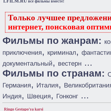
LFILM.RU
все фильмы вместе!
Только лучшее предложен
интернет, поисковая оптим
Фильмы по жанрам:
к
,
,
приключения
криминал
фантасти
,
...
документальный
вестерн
Фильмы по странам:
,
,
Германия
Италия
Великобритани
,
,
...
Индия
Швеция
Гонконг
Ringo Gestapo'ya karsi