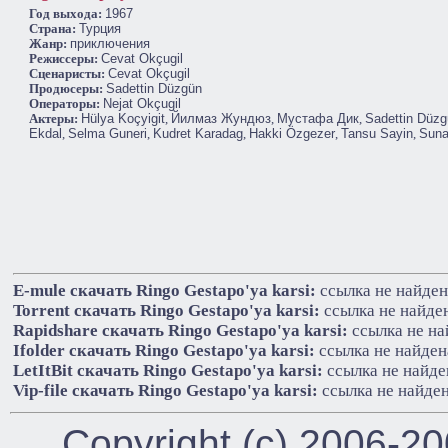
Год выхода:
1967
Cтрана:
Турция
Жанр:
приключения
Режиссеры:
Cevat Okçugil
Сценаристы:
Cevat Okçugil
Продюсеры:
Sadettin Düzgün
Операторы:
Nejat Okçugil
Актеры:
Hülya Koçyigit
,
Йилмаз Жундюз
,
Мустафа Дик
,
Sadettin Düz
Ekdal
,
Selma Guneri
,
Kudret Karadag
,
Hakki Özgezer
,
Tansu Sayin
,
Suna
E-mule cкачать Ringo Gestapo'ya karsi:
ссылка не найден
Torrent cкачать Ringo Gestapo'ya karsi:
ссылка не найде
Rapidshare cкачать Ringo Gestapo'ya karsi:
ссылка не на
Ifolder cкачать Ringo Gestapo'ya karsi:
ссылка не найден
LetItBit cкачать Ringo Gestapo'ya karsi:
ссылка не найде
Vip-file cкачать Ringo Gestapo'ya karsi:
ссылка не найде
Copyright (c) 2006-2