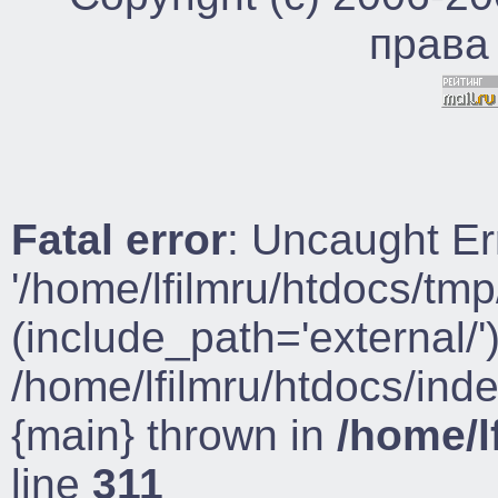
права
Fatal error
: Uncaught Er
'/home/lfilmru/htdocs/tmp
(include_path='external/')
/home/lfilmru/htdocs/ind
{main} thrown in
/home/l
line
311