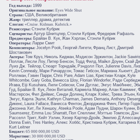
Год выхода:
1999
Оригинальное название:
Eyes Wide Shut
Cтрана:
США
,
Великобритания
Жанр:
триллер
,
драма
,
детектив
Слоган:
«Cruise. Kidman. Kubrick.»
Режиссеры:
Стэнли Кубрик
Сценаристы:
Артур Шнитцлер
,
Стэнли Кубрик
,
Фредерик Рафаэль
Продюсеры:
Брайан В. Кук
,
Жан Хэрлан
,
Стэнли Кубрик
Операторы:
Ларри Смит
Композиторы:
Jocelyn Pook
,
Георгий Лигети
,
Франц Лист
,
Дмитрий
Шостакович
Актеры:
Том Круз
,
Николь Кидман
,
Мэдисон Эджинтон
,
Jackie Sawiri
Поллак
,
Лесли Лоу
,
Питер Бенсон
,
Тодд Филд
,
Майкл Доуен
,
Скай Д
Луиз Дж. Тейлор
,
Стюарт Торндайк
,
Рэндолл Пол
,
Julienne Davis
,
Лиз
Kevin Connealy
,
Мари Ричардсон
,
Томас Гибсон
,
Мариана Хьюитт
,
Дэ
Роллман
,
Гэвин Парри
,
Chris Pare
,
Adam Lias
,
Кристиан Кларк
,
Kyle
Whitcombe
,
Gary Goba
,
Винесса Шоу
,
Florian Windorfer
,
Раде Сербед
Игава
,
Eiji Kusuhara
,
Лили Собески
,
Сэм Дуглас
,
Энгус МакИннес
,
Эб
Гуд
,
Брайан В. Кук
,
Леон Виталий
,
Кармела Марнер
,
Алан Камминг
,
Мастерсон
,
Фил Дейвис
,
Синди Доленц
,
Кларк Хэйес
,
Трева Этьен
,
К
Энгус
,
Карла Эшли
,
Kathryn Charman
,
James Demaria
,
Anthony Deserg
Дикенс
,
Laura Fallace
,
Ванесса Фентон
,
Джорджина Финч
,
Питер Годв
Джоэнна Хит
,
Ли Хеншоу
,
Ateeka Poole
,
Адам Пудни
,
Шарон Куинн
,
B
Saumserez
,
Emma Lou Sharratt
,
Пол Спеллинг
,
Мэттью Томпсон
,
Дэн 
Расселл Тригг
,
Кейт Уэлин
,
Хезер Картер-Дрэйк
,
Эмилио Д`Алессан
Donna Ewin
,
Tres Hanley
,
Алекс Хоббс
,
Кристиана Кубрик
,
Катарина К
Kurt Leitner
Бюджет:
65 000 000,00 USD
Маркетинг:
30 000 000,00 USD