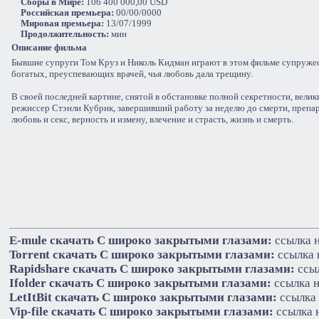
Сборы в Мире:
106 400 000,00 USD
Российская премьера:
00/00/0000
Мировая премьера:
13/07/1999
Продолжительность:
мин
Описание фильма
Бывшие супруги Том Круз и Николь Кидман играют в этом фильме супруже
богатых, преуспевающих врачей, чья любовь дала трещину.
В своей последней картине, снятой в обстановке полной секретности, велик
режиссер Стэнли Кубрик, завершивший работу за неделю до смерти, препа
любовь и секс, верность и измену, влечение и страсть, жизнь и смерть.
E-mule cкачать С широко закрытыми глазами:
ссылка н
Torrent cкачать С широко закрытыми глазами:
ссылка 
Rapidshare cкачать С широко закрытыми глазами:
ссыл
Ifolder cкачать С широко закрытыми глазами:
ссылка н
LetItBit cкачать С широко закрытыми глазами:
ссылка 
Vip-file cкачать С широко закрытыми глазами:
ссылка 