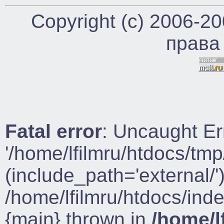
Copyright (c) 2006-2
права
Fatal error
: Uncaught Er
'/home/lfilmru/htdocs/tmp
(include_path='external/')
/home/lfilmru/htdocs/ind
{main} thrown in
/home/l