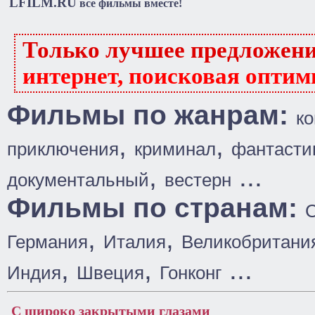
LFILM.RU
все фильмы вместе!
Только лучшее предложен
интернет, поисковая оптим
Фильмы по жанрам:
к
,
,
приключения
криминал
фантасти
,
...
документальный
вестерн
Фильмы по странам:
,
,
Германия
Италия
Великобритани
,
,
...
Индия
Швеция
Гонконг
С широко закрытыми глазами