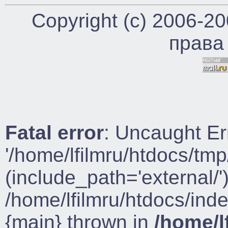
Copyright (c) 2006-2
права
Fatal error
: Uncaught Er
'/home/lfilmru/htdocs/tmp
(include_path='external/')
/home/lfilmru/htdocs/ind
{main} thrown in
/home/l