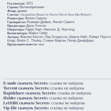
Год выхода:
1971
Cтрана:
Великобритания
Жанр:
драма
Слоган:
«Jacqueline Bisset As You've Never Seen Her Before!»
Режиссеры:
Филип Савилл
Сценаристы:
Розмари Дейвис
,
Филип Савилл
Продюсеры:
Джон Хэнсон
Операторы:
Гарри Харт
,
Николас Д. Ноулэнд
Композиторы:
Майкл Гиббс
Актеры:
Жаклин Биссет
,
Пер Оскарссон
,
Ширли Найт
,
Роберт Пауэл
Kings
,
Martin C. Thurley
,
Стивен Мартин
,
Питер Джеффрис
Продолжительность:
мин
E-mule cкачать Secrets:
ссылка не найдена
Torrent cкачать Secrets:
ссылка не найдена
Rapidshare cкачать Secrets:
ссылка не найдена
Ifolder cкачать Secrets:
ссылка не найдена
LetItBit cкачать Secrets:
ссылка не найдена
Vip-file cкачать Secrets:
ссылка не найдена