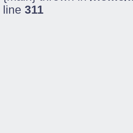
line
311