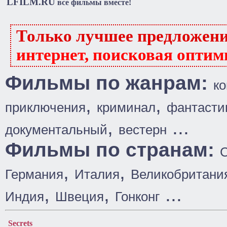
LFILM.RU
все фильмы вместе!
Только лучшее предложен
интернет, поисковая оптим
Фильмы по жанрам:
к
,
,
приключения
криминал
фантасти
,
...
документальный
вестерн
Фильмы по странам:
,
,
Германия
Италия
Великобритани
,
,
...
Индия
Швеция
Гонконг
Secrets