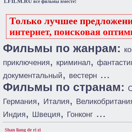
LFILM.RU
все фильмы вместе!
Только лучшее предложен
интернет, поисковая оптим
Фильмы по жанрам:
к
,
,
приключения
криминал
фантасти
,
...
документальный
вестерн
Фильмы по странам:
,
,
Германия
Италия
Великобритани
,
,
...
Индия
Швеция
Гонконг
Shan liang de ri zi