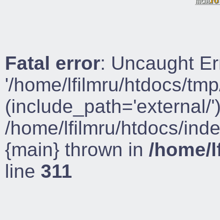
Fatal error
: Uncaught Er
'/home/lfilmru/htdocs/tmp
(include_path='external/')
/home/lfilmru/htdocs/ind
{main} thrown in
/home/l
line
311