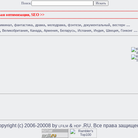
Поиск:
вая оптимизация, SEO >>
,
,
,
,
,
,
...
риминал
фантастика
драма
мелодрама
фэнтези
документальный
вестерн
,
,
,
,
,
,
,
,
...
Великобритания
Канада
Армения
Беларусь
Испания
Индия
Швеция
Гонконг
pyright (c) 2006-20008 by
&
.RU. Все права защище
LFILM
HDP