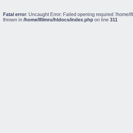
Fatal error
: Uncaught Error: Failed opening required '/home/lf
thrown in
/home/lfilmru/htdocs/index.php
on line
311