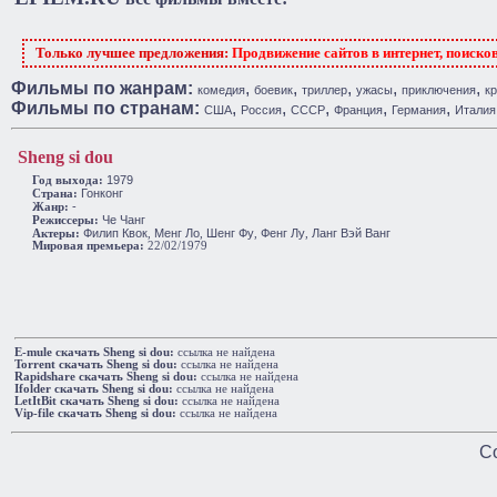
Только лучшее предложения:
Продвижение сайтов в интернет, поиско
Фильмы по жанрам:
,
,
,
,
,
комедия
боевик
триллер
ужасы
приключения
к
Фильмы по странам:
,
,
,
,
,
США
Россия
СССР
Франция
Германия
Италия
Sheng si dou
1979
Год выхода:
Гонконг
Cтрана:
-
Жанр:
Че Чанг
Режиссеры:
Филип Квок
Менг Ло
Шенг Фу
Фенг Лу
Ланг Вэй Ванг
Актеры:
,
,
,
,
Мировая премьера:
22/02/1979
E-mule cкачать Sheng si dou:
ссылка не найдена
Torrent cкачать Sheng si dou:
ссылка не найдена
Rapidshare cкачать Sheng si dou:
ссылка не найдена
Ifolder cкачать Sheng si dou:
ссылка не найдена
LetItBit cкачать Sheng si dou:
ссылка не найдена
Vip-file cкачать Sheng si dou:
ссылка не найдена
Co