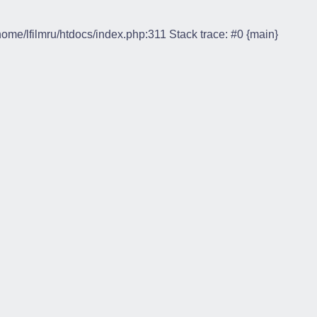
/home/lfilmru/htdocs/index.php:311 Stack trace: #0 {main}