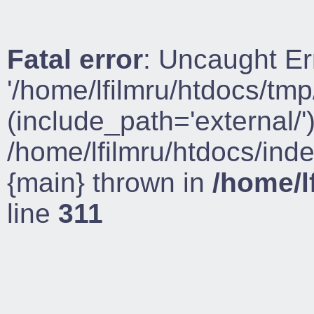
Fatal error
: Uncaught Er
'/home/lfilmru/htdocs/tmp
(include_path='external/')
/home/lfilmru/htdocs/ind
{main} thrown in
/home/l
line
311