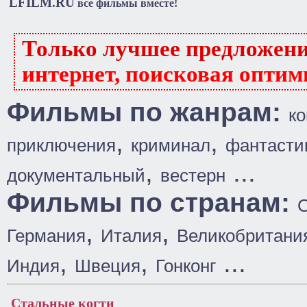
LFILM.RU
все фильмы вместе!
Только лучшее предложен
интернет, поисковая оптим
Фильмы по жанрам:
к
,
,
приключения
криминал
фантасти
,
...
документальный
вестерн
Фильмы по странам:
,
,
Германия
Италия
Великобритани
,
,
...
Индия
Швеция
Гонконг
Стальные когти