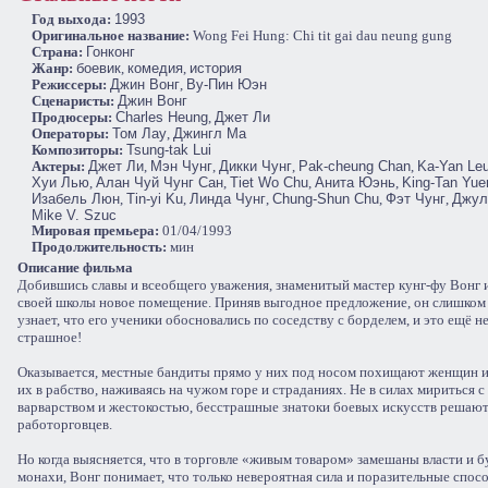
Год выхода:
1993
Оригинальное название:
Wong Fei Hung: Chi tit gai dau neung gung
Cтрана:
Гонконг
Жанр:
боевик
,
комедия
,
история
Режиссеры:
Джин Вонг
,
Ву-Пин Юэн
Сценаристы:
Джин Вонг
Продюсеры:
Charles Heung
,
Джет Ли
Операторы:
Том Лау
,
Джингл Ма
Композиторы:
Tsung-tak Lui
Актеры:
Джет Ли
,
Mэн Чунг
,
Дикки Чунг
,
Pak-cheung Chan
,
Ka-Yan Le
Хуи Лью
,
Алан Чуй Чунг Сан
,
Tiet Wo Chu
,
Анита Юэнь
,
King-Tan Yue
Изабель Люн
,
Tin-yi Ku
,
Линда Чунг
,
Chung-Shun Chu
,
Фэт Чунг
,
Джул
Mike V. Szuc
Мировая премьера:
01/04/1993
Продолжительность:
мин
Описание фильма
Добившись славы и всеобщего уважения, знаменитый мастер кунг-фу Вонг 
своей школы новое помещение. Приняв выгодное предложение, он слишком
узнает, что его ученики обосновались по соседству с борделем, и это ещё н
страшное!
Оказывается, местные бандиты прямо у них под носом похищают женщин 
их в рабство, наживаясь на чужом горе и страданиях. Не в силах мириться с
варварством и жестокостью, бесстрашные знатоки боевых искусств решают
работорговцев.
Но когда выясняется, что в торговле «живым товаром» замешаны власти и 
монахи, Вонг понимает, что только невероятная сила и поразительные спос