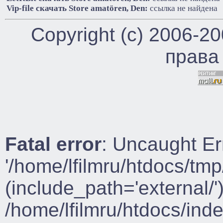
Vip-file cкачать Store amatören, Den:
ссылка не найдена
Copyright (c) 2006-2
права
Fatal error
: Uncaught Er
'/home/lfilmru/htdocs/tmp
(include_path='external/')
/home/lfilmru/htdocs/ind