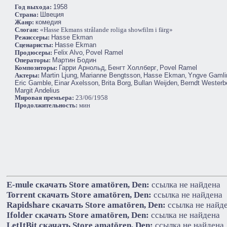
Год выхода:
1958
Cтрана:
Швеция
Жанр:
комедия
Слоган:
«Hasse Ekmans strålande roliga showfilm i färg»
Режиссеры:
Hasse Ekman
Сценаристы:
Hasse Ekman
Продюсеры:
Felix Alvo
,
Povel Ramel
Операторы:
Мартин Бодин
Композиторы:
Гарри Арнольд
,
Бенгт Холлберг
,
Povel Ramel
Актеры:
Martin Ljung
,
Marianne Bengtsson
,
Hasse Ekman
,
Yngve Gamli
Eric Gamble
,
Einar Axelsson
,
Brita Borg
,
Bullan Weijden
,
Berndt Westerb
Margit Andelius
Мировая премьера:
23/06/1958
Продолжительность:
мин
E-mule cкачать Store amatören, Den:
ссылка не найдена
Torrent cкачать Store amatören, Den:
ссылка не найдена
Rapidshare cкачать Store amatören, Den:
ссылка не найд
Ifolder cкачать Store amatören, Den:
ссылка не найдена
LetItBit cкачать Store amatören, Den:
ссылка не найдена