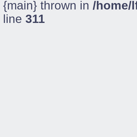
{main} thrown in
/home/l
line
311