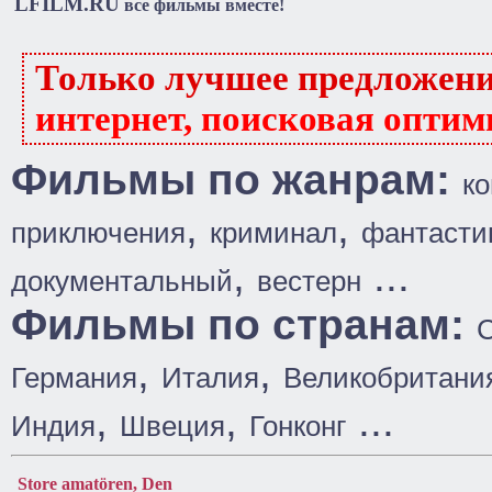
LFILM.RU
все фильмы вместе!
Только лучшее предложен
интернет, поисковая оптим
Фильмы по жанрам:
к
,
,
приключения
криминал
фантасти
,
...
документальный
вестерн
Фильмы по странам:
,
,
Германия
Италия
Великобритани
,
,
...
Индия
Швеция
Гонконг
Store amatören, Den