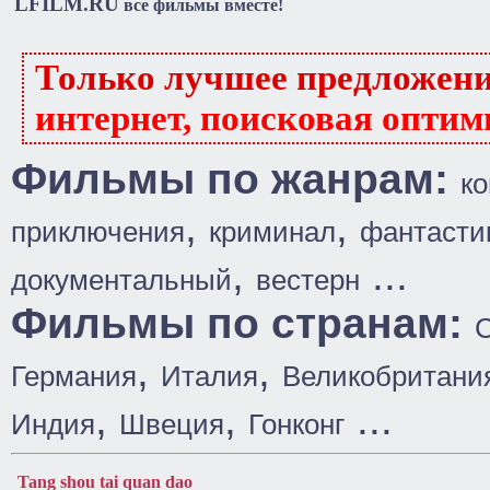
LFILM.RU
все фильмы вместе!
Только лучшее предложен
интернет, поисковая оптим
Фильмы по жанрам:
к
,
,
приключения
криминал
фантасти
,
...
документальный
вестерн
Фильмы по странам:
,
,
Германия
Италия
Великобритани
,
,
...
Индия
Швеция
Гонконг
Tang shou tai quan dao