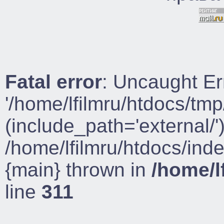
Fatal error
: Uncaught Er
'/home/lfilmru/htdocs/tmp
(include_path='external/')
/home/lfilmru/htdocs/ind
{main} thrown in
/home/l
line
311