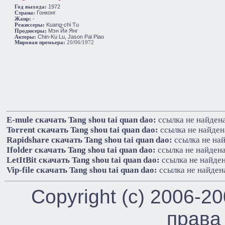
1972
Год выхода:
Гонконг
Cтрана:
-
Жанр:
Kuang-chi Tu
Режиссеры:
Мэн Йи Янг
Продюсеры:
Chin-Ku Lu
Jason Pai Piao
Актеры:
,
Мировая премьера:
20/06/1972
E-mule cкачать Tang shou tai quan dao:
ссылка не найден
Torrent cкачать Tang shou tai quan dao:
ссылка не найден
Rapidshare cкачать Tang shou tai quan dao:
ссылка не на
Ifolder cкачать Tang shou tai quan dao:
ссылка не найден
LetItBit cкачать Tang shou tai quan dao:
ссылка не найде
Vip-file cкачать Tang shou tai quan dao:
ссылка не найден
Copyright (c) 2006-2
права