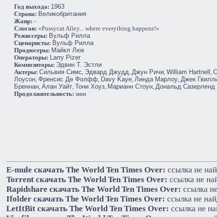
Год выхода:
1963
Cтрана:
Великобритания
Жанр:
-
Слоган:
«Pussycat Alley... where everything happens!»
Режиссеры:
Вульф Рилла
Сценаристы:
Вульф Рилла
Продюсеры:
Майкл Люк
Операторы:
Larry Pizer
Композиторы:
Эдвин Т. Эстли
Актеры:
Сильвия Симс
,
Эдвард Джудд
,
Джун Ричи
,
William Hartnell
,
С
Лоусон
,
Френсис Де Фолфф
,
Davy Kaye
,
Линда Марлоу
,
Джек Гвилл
Бреннан
,
Алан Уайт
,
Тони Хоуз
,
Марианн Стоун
,
Дональд Сазерленд
Продолжительность:
мин
E-mule cкачать The World Ten Times Over:
ссылка не на
Torrent cкачать The World Ten Times Over:
ссылка не на
Rapidshare cкачать The World Ten Times Over:
ссылка н
Ifolder cкачать The World Ten Times Over:
ссылка не на
LetItBit cкачать The World Ten Times Over:
ссылка не на