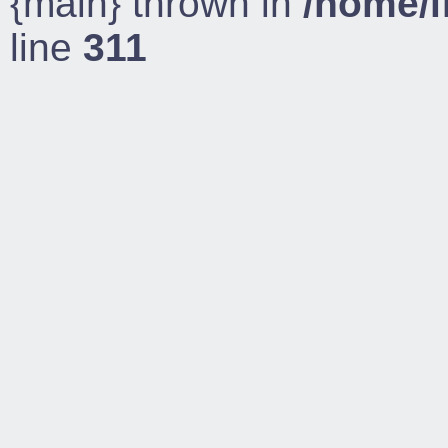
{main} thrown in
/home/l
line
311