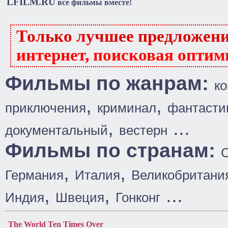
LFILM.RU
все фильмы вместе!
Только лучшее предложен
интернет, поисковая оптим
Фильмы по жанрам:
к
,
,
приключения
криминал
фантасти
,
...
документальный
вестерн
Фильмы по странам:
,
,
Германия
Италия
Великобритани
,
,
...
Индия
Швеция
Гонконг
The World Ten Times Over