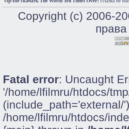
Vip-file cкачать The World Ten Times Over:
ссылка не на
Copyright (c) 2006-2
права
Fatal error
: Uncaught Er
'/home/lfilmru/htdocs/tmp
(include_path='external/')
/home/lfilmru/htdocs/ind