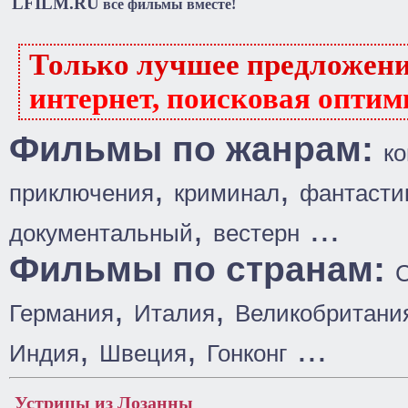
LFILM.RU
все фильмы вместе!
Только лучшее предложен
интернет, поисковая оптим
Фильмы по жанрам:
к
,
,
приключения
криминал
фантасти
,
...
документальный
вестерн
Фильмы по странам:
,
,
Германия
Италия
Великобритани
,
,
...
Индия
Швеция
Гонконг
Устрицы из Лозанны