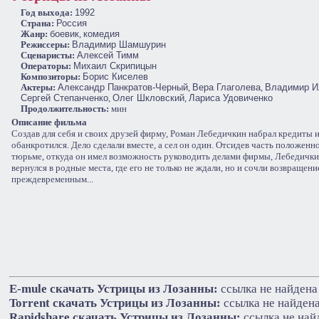
Год выхода:
1992
Cтрана:
Россия
Жанр:
боевик
,
комедия
Режиссеры:
Владимир Шамшурин
Сценаристы:
Алексей Тимм
Операторы:
Михаил Скрипицын
Композиторы:
Борис Киселев
Актеры:
Александр Панкратов-Черный
,
Вера Глаголева
,
Владимир И
Сергей Степанченко
,
Олег Шкловский
,
Лариса Удовиченко
Продолжительность:
мин
Описание фильма
Создав для себя и своих друзей фирму, Роман Лебедичкин набрал кредиты
обанкротился. Дело сделали вместе, а сел он один. Отсидев часть положенно
тюрьме, откуда он имел возможность руководить делами фирмы, Лебедичк
вернулся в родные места, где его не только не ждали, но и сочли возвращени
преждевременным...
E-mule cкачать Устрицы из Лозанны:
ссылка не найдена
Torrent cкачать Устрицы из Лозанны:
ссылка не найден
Rapidshare cкачать Устрицы из Лозанны:
ссылка не най