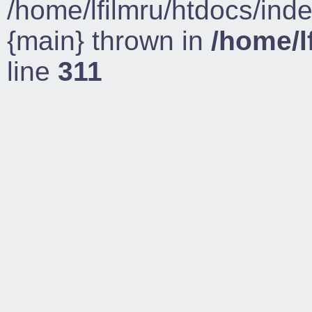
/home/lfilmru/htdocs/ind
{main} thrown in
/home/l
line
311