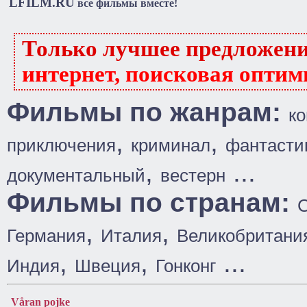
LFILM.RU
все фильмы вместе!
Только лучшее предложен
интернет, поисковая оптим
Фильмы по жанрам:
к
,
,
приключения
криминал
фантасти
,
...
документальный
вестерн
Фильмы по странам:
,
,
Германия
Италия
Великобритани
,
,
...
Индия
Швеция
Гонконг
Våran pojke