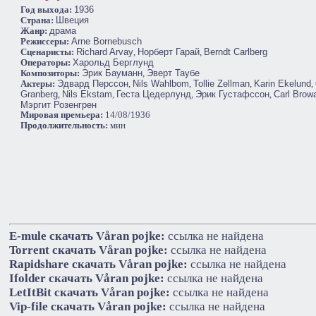
Год выхода:
1936
Cтрана:
Швеция
Жанр:
драма
Режиссеры:
Arne Bornebusch
Сценаристы:
Richard Arvay
,
Норберт Гарай
,
Berndt Carlberg
Операторы:
Харольд Берглунд
Композиторы:
Эрик Бауманн
,
Эверт Таубе
Актеры:
Эдвард Перссон
,
Nils Wahlbom
,
Tollie Zellman
,
Karin Ekelund
,
Granberg
,
Nils Ekstam
,
Геста Цедерлунд
,
Эрик Густафссон
,
Carl Browa
Мэргит Розенгрен
Мировая премьера:
14/08/1936
Продолжительность:
мин
E-mule cкачать Våran pojke:
ссылка не найдена
Torrent cкачать Våran pojke:
ссылка не найдена
Rapidshare cкачать Våran pojke:
ссылка не найдена
Ifolder cкачать Våran pojke:
ссылка не найдена
LetItBit cкачать Våran pojke:
ссылка не найдена
Vip-file cкачать Våran pojke:
ссылка не найдена