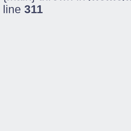
line
311