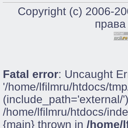
Copyright (c) 2006-2
права
Fatal error
: Uncaught Er
'/home/lfilmru/htdocs/tmp
(include_path='external/')
/home/lfilmru/htdocs/ind
{main} thrown in
/home/l