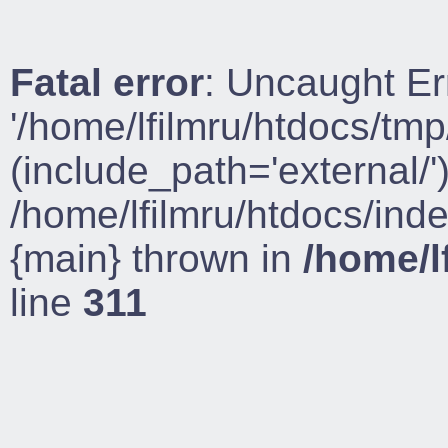
Fatal error
: Uncaught Er
'/home/lfilmru/htdocs/tmp
(include_path='external/')
/home/lfilmru/htdocs/ind
{main} thrown in
/home/l
line
311