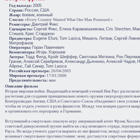
Год выхода:
2005
Cтрана:
Россия
,
США
Жанр:
боевик
,
военный
Слоган:
«Every Country Wanted What One Man Possessed.»
Режиссеры:
Дмитрий Фикс
Сценаристы:
Сергей Фикс
,
Елена Караваешникова
,
Cris Sterzhen
,
Мак
Стишов
,
Крис Старджон
Продюсеры:
Eugene Efuni
,
Tom Lasica
,
Мишель Литвак
,
Сергей Ливн
Митрофанов
Операторы:
Горан Павичевич
Композиторы:
Игорь Хорошев
Актеры:
Тодд Филд
,
Крэйг Шеффер
,
Светлана Меткина
,
Рон Перлма
Грачик
,
Алексей Серебряков
,
Александр Дьяченко
,
Алексей Чадов
,
Н
Айронс
,
Гай Синер
,
Tom Lasica
Российская премьера:
26/04/2005
Мировая премьера:
17/01/2006
Продолжительность:
мин
Описание фильма
Вторая мировая война. Выдающийся немецкий ученый Ник Раус располагае
расчетами для создания принципиально нового оружия сверхразрушительн
Контрразведки Англии, США и Советского Союза объединяют свои усилия с
чтобы не отдать ученого в руки фашистов. Между тем немцам удается выкр
и организовать его переправку в Германию.
Вступивший в смертельно опасную игру американский агент Фрэнк Хоссом
советской диверсионной группе выйти на след немецкого отряда, переправ
Рауса. Но когда ученого удается вырвать из лап фашистов, между союзника
возникает смертельное противостояние: кому достанутся секретные формул