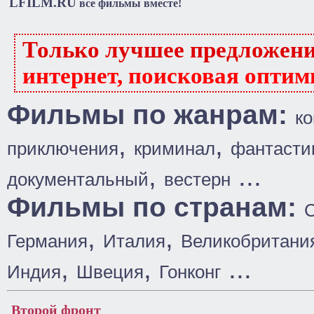
LFILM.RU
все фильмы вместе!
Только лучшее предложен
интернет, поисковая оптим
Фильмы по жанрам:
к
,
,
приключения
криминал
фантасти
,
...
документальный
вестерн
Фильмы по странам:
,
,
Германия
Италия
Великобритани
,
,
...
Индия
Швеция
Гонконг
Второй фронт