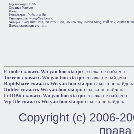
Год выхода:
1995
Cтрана:
Гонконг
Жанр:
-
Режиссеры:
Рэймонд Ли
Сценаристы:
Fung-Yee Leung
Актеры:
Сильвия Чанг
,
Уинстон Чао
,
Эмиль Чау
,
Alvina Kong
,
Вэй Вэй
,
Анита Юэн
Продолжительность:
мин
E-mule cкачать Wo yao huo xia qu:
ссылка не найдена
Torrent cкачать Wo yao huo xia qu:
ссылка не найдена
Rapidshare cкачать Wo yao huo xia qu:
ссылка не найден
Ifolder cкачать Wo yao huo xia qu:
ссылка не найдена
LetItBit cкачать Wo yao huo xia qu:
ссылка не найдена
Vip-file cкачать Wo yao huo xia qu:
ссылка не найдена
Copyright (c) 2006-2
права