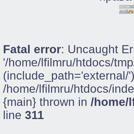
Fatal error
: Uncaught Er
'/home/lfilmru/htdocs/tmp
(include_path='external/')
/home/lfilmru/htdocs/ind
{main} thrown in
/home/l
line
311