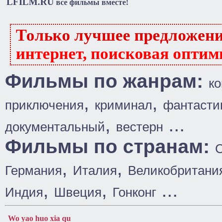
LFILM.RU
все фильмы вместе!
Только лучшее предложен
интернет, поисковая оптим
Фильмы по жанрам:
к
,
,
приключения
криминал
фантасти
,
...
документальный
вестерн
Фильмы по странам:
,
,
Германия
Италия
Великобритани
,
,
...
Индия
Швеция
Гонконг
Wo yao huo xia qu