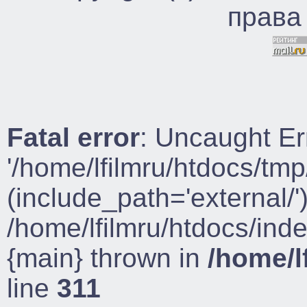
права
Fatal error
: Uncaught Er
'/home/lfilmru/htdocs/tmp
(include_path='external/')
/home/lfilmru/htdocs/ind
{main} thrown in
/home/l
line
311