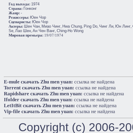
Год выхода:
1974
Cтрана:
Гонконг
Жанр:
-
Режиссеры:
Юен Чор
Сценаристы:
Юен Чор
Актеры:
Шен Чан
,
Миао Чинг
,
Hwa Chung
,
Ping Do
,
Чинг Ли
,
Юн Линг
,
Se
,
Лао Шен
,
Ан Чен Ванг
,
Ching-Ho Wong
Мировая премьера:
19/07/1974
E-mule cкачать Zhu men yuan:
ссылка не найдена
Torrent cкачать Zhu men yuan:
ссылка не найдена
Rapidshare cкачать Zhu men yuan:
ссылка не найдена
Ifolder cкачать Zhu men yuan:
ссылка не найдена
LetItBit cкачать Zhu men yuan:
ссылка не найдена
Vip-file cкачать Zhu men yuan:
ссылка не найдена
Copyright (c) 2006-2