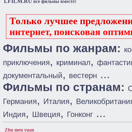
LFILM.RU
все фильмы вместе!
Только лучшее предложен
интернет, поисковая оптим
Фильмы по жанрам:
к
,
,
приключения
криминал
фантасти
,
...
документальный
вестерн
Фильмы по странам:
,
,
Германия
Италия
Великобритани
,
,
...
Индия
Швеция
Гонконг
Zhu men yuan