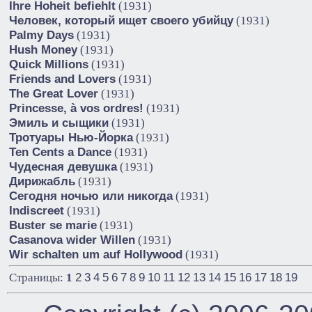
Ihre Hoheit befiehlt
(1931)
Человек, который ищет своего убийцу
(1931)
Palmy Days
(1931)
Hush Money
(1931)
Quick Millions
(1931)
Friends and Lovers
(1931)
The Great Lover
(1931)
Princesse, à vos ordres!
(1931)
Эмиль и сыщики
(1931)
Тротуары Нью-Йорка
(1931)
Ten Cents a Dance
(1931)
Чудесная девушка
(1931)
Дирижабль
(1931)
Сегодня ночью или никогда
(1931)
Indiscreet
(1931)
Buster se marie
(1931)
Casanova wider Willen
(1931)
Wir schalten um auf Hollywood
(1931)
2
3
4
5
6
7
8
9
10
11
12
13
14
15
16
17
18
19
Страницы:
1