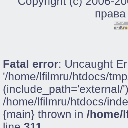
Copyright (c) 2006-2
права
Fatal error
: Uncaught Er
'/home/lfilmru/htdocs/tmp
(include_path='external/')
/home/lfilmru/htdocs/ind
{main} thrown in
/home/l
line
311