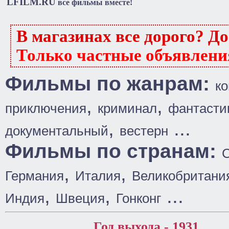
LFILM.RU
все фильмы вместе!
В магазинах все дорого? Д
Только частные объявлени
Фильмы по жанрам:
к
,
,
приключения
криминал
фантасти
,
...
документальный
вестерн
Фильмы по странам:
,
,
Германия
Италия
Великобритани
,
,
...
Индия
Швеция
Гонконг
Год выхода - 1931