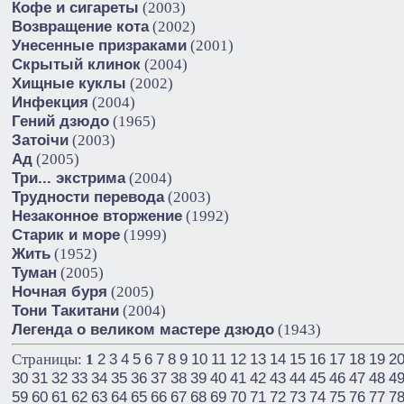
Кофе и сигареты
(2003)
Возвращение кота
(2002)
Унесенные призраками
(2001)
Скрытый клинок
(2004)
Хищные куклы
(2002)
Инфекция
(2004)
Гений дзюдо
(1965)
Затоiчи
(2003)
Ад
(2005)
Три... экстрима
(2004)
Трудности перевода
(2003)
Незаконное вторжение
(1992)
Старик и море
(1999)
Жить
(1952)
Туман
(2005)
Ночная буря
(2005)
Тони Такитани
(2004)
Легенда о великом мастере дзюдо
(1943)
2
3
4
5
6
7
8
9
10
11
12
13
14
15
16
17
18
19
2
Страницы:
1
30
31
32
33
34
35
36
37
38
39
40
41
42
43
44
45
46
47
48
4
59
60
61
62
63
64
65
66
67
68
69
70
71
72
73
74
75
76
77
7