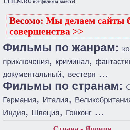
LFILM.RU
все фильмы вместе!
Весомо:
Мы делаем сайты б
совершенства >>
Фильмы по жанрам:
к
,
,
приключения
криминал
фантасти
,
...
документальный
вестерн
Фильмы по странам:
,
,
Германия
Италия
Великобритани
,
,
...
Индия
Швеция
Гонконг
Страна - Япония