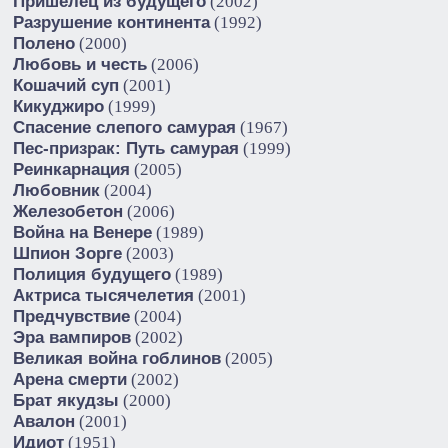
Пришелец из будущего
(2002)
Разрушение континента
(1992)
Полено
(2000)
Любовь и честь
(2006)
Кошачий суп
(2001)
Кикуджиро
(1999)
Спасение слепого самурая
(1967)
Пес-призрак: Путь самурая
(1999)
Реинкарнация
(2005)
Любовник
(2004)
Железобетон
(2006)
Война на Венере
(1989)
Шпион Зорге
(2003)
Полиция будущего
(1989)
Актриса тысячелетия
(2001)
Предчувствие
(2004)
Эра вампиров
(2002)
Великая война гоблинов
(2005)
Арена смерти
(2002)
Брат якудзы
(2000)
Авалон
(2001)
Идиот
(1951)