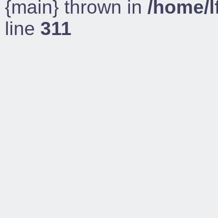
{main} thrown in
/home/l
line
311