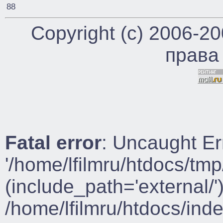
88
Copyright (c) 2006-2
права
Fatal error
: Uncaught Er
'/home/lfilmru/htdocs/tmp
(include_path='external/')
/home/lfilmru/htdocs/ind