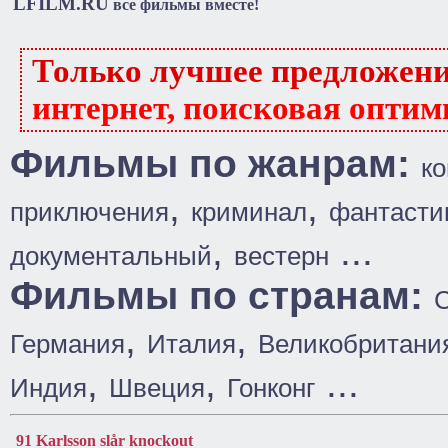
LFILM.RU
все фильмы вместе!
Только лучшее предложен
интернет, поисковая оптим
Фильмы по жанрам:
к
,
,
приключения
криминал
фантасти
,
...
документальный
вестерн
Фильмы по странам:
,
,
Германия
Италия
Великобритани
,
,
...
Индия
Швеция
Гонконг
91 Karlsson slår knockout