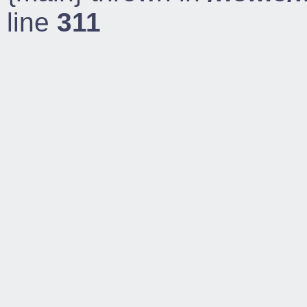
line
311