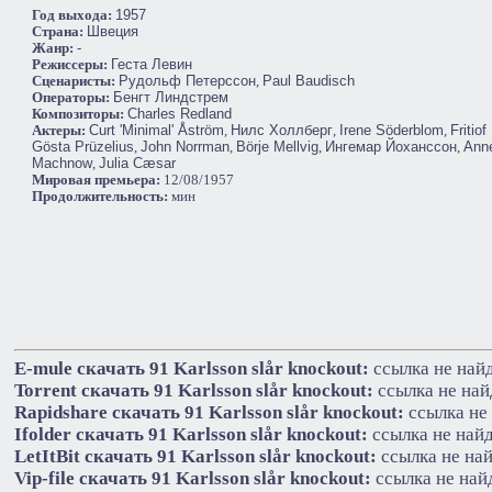
Год выхода:
1957
Cтрана:
Швеция
Жанр:
-
Режиссеры:
Геста Левин
Сценаристы:
Рудольф Петерссон
,
Paul Baudisch
Операторы:
Бенгт Линдстрем
Композиторы:
Charles Redland
Актеры:
Curt 'Minimal' Åström
,
Нилс Холлберг
,
Irene Söderblom
,
Fritiof
Gösta Prüzelius
,
John Norrman
,
Börje Mellvig
,
Ингемар Йоханссон
,
Ann
Machnow
,
Julia Cæsar
Мировая премьера:
12/08/1957
Продолжительность:
мин
E-mule cкачать 91 Karlsson slår knockout:
ссылка не най
Torrent cкачать 91 Karlsson slår knockout:
ссылка не най
Rapidshare cкачать 91 Karlsson slår knockout:
ссылка не
Ifolder cкачать 91 Karlsson slår knockout:
ссылка не най
LetItBit cкачать 91 Karlsson slår knockout:
ссылка не на
Vip-file cкачать 91 Karlsson slår knockout:
ссылка не най