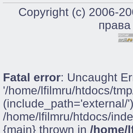
Copyright (c) 2006-2
права
Fatal error
: Uncaught Er
'/home/lfilmru/htdocs/tmp
(include_path='external/')
/home/lfilmru/htdocs/ind
{main} thrown in
/home/l